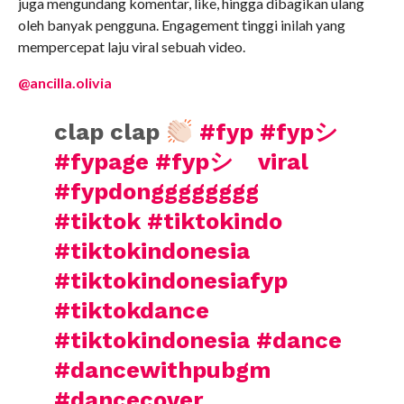
juga mengundang komentar, like, hingga dibagikan ulang
oleh banyak pengguna. Engagement tinggi inilah yang
mempercepat laju viral sebuah video.
@ancilla.olivia
clap clap
#fyp
#fypシ
#fypage
#fypシ゚viral
#fypdongggggggg
#tiktok
#tiktokindo
#tiktokindonesia
#tiktokindonesiafyp
#tiktokdance
#tiktokindonesia
#dance
#dancewithpubgm
#dancecover