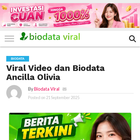
HOME
FILTER
KATEGORI
IKLAN
TERVIRAL
TRADING
KOMUNITAS
BERITA
BISNIS
LAINNYA
GRATIS
BIODATA
Viral Video dan Biodata
Ancilla Olivia
By
Biodata Viral
Posted on
21 September 2025