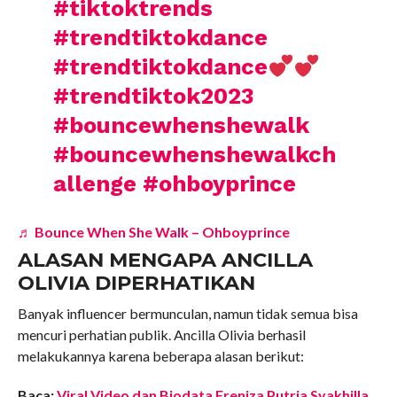
#tiktoktrends
#trendtiktokdance
#trendtiktokdance
#trendtiktok2023
#bouncewhenshewalk
#bouncewhenshewalkch
allenge
#ohboyprince
♬ Bounce When She Walk – Ohboyprince
ALASAN MENGAPA ANCILLA
OLIVIA DIPERHATIKAN
Banyak influencer bermunculan, namun tidak semua bisa
mencuri perhatian publik. Ancilla Olivia berhasil
melakukannya karena beberapa alasan berikut:
Baca:
Viral Video dan Biodata Freniza Putria Syakhilla