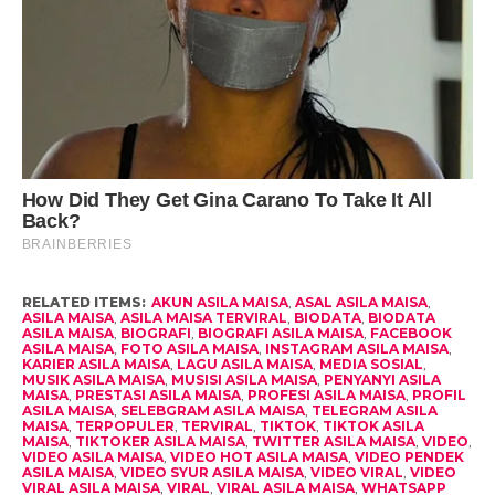
RELATED ITEMS:
AKUN ASILA MAISA
,
ASAL ASILA MAISA
,
ASILA MAISA
,
ASILA MAISA TERVIRAL
,
BIODATA
,
BIODATA
ASILA MAISA
,
BIOGRAFI
,
BIOGRAFI ASILA MAISA
,
FACEBOOK
ASILA MAISA
,
FOTO ASILA MAISA
,
INSTAGRAM ASILA MAISA
,
KARIER ASILA MAISA
,
LAGU ASILA MAISA
,
MEDIA SOSIAL
,
MUSIK ASILA MAISA
,
MUSISI ASILA MAISA
,
PENYANYI ASILA
MAISA
,
PRESTASI ASILA MAISA
,
PROFESI ASILA MAISA
,
PROFIL
ASILA MAISA
,
SELEBGRAM ASILA MAISA
,
TELEGRAM ASILA
MAISA
,
TERPOPULER
,
TERVIRAL
,
TIKTOK
,
TIKTOK ASILA
MAISA
,
TIKTOKER ASILA MAISA
,
TWITTER ASILA MAISA
,
VIDEO
,
VIDEO ASILA MAISA
,
VIDEO HOT ASILA MAISA
,
VIDEO PENDEK
ASILA MAISA
,
VIDEO SYUR ASILA MAISA
,
VIDEO VIRAL
,
VIDEO
VIRAL ASILA MAISA
,
VIRAL
,
VIRAL ASILA MAISA
,
WHATSAPP