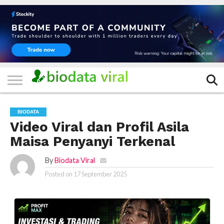
HOME
FILTER
KATEGORI
IKLAN
TERVIRAL
TRADING
KOMUNITAS
BERITA
BISNIS
LAINNYA
GRATIS
BIODATA
Video Viral dan Profil Asila
Maisa Penyanyi Terkenal
By
Biodata Viral
Posted on
17 September 2025