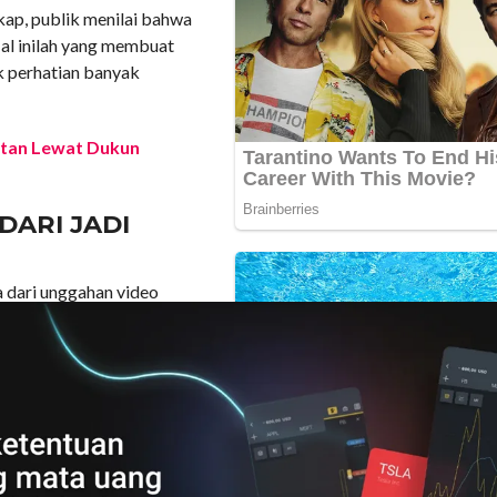
ap, publik menilai bahwa
Hal inilah yang membuat
k perhatian banyak
ntan Lewat Dukun
DARI JADI
 dari unggahan video
gan para penggemar dan
tampil santai dengan
ng perhatian banyak
angan dan komentar dalam
ya yang lucu dan spontan,