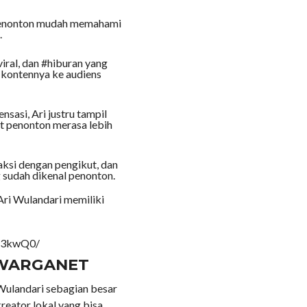
 penonton mudah memahami
.
iral, dan #hiburan yang
kontennya ke audiens
sasi, Ari justru tampil
at penonton merasa lebih
aksi dengan pengikut, dan
 sudah dikenal penonton.
Ari Wulandari memiliki
Ho3kwQ0/
 WARGANET
 Wulandari sebagian besar
reator lokal yang bisa