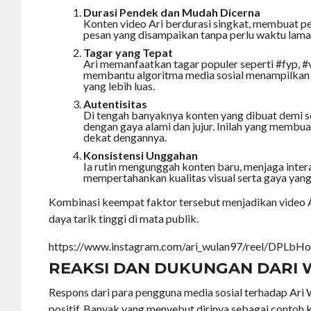
Durasi Pendek dan Mudah Dicerna
Konten video Ari berdurasi singkat, membuat
pesan yang disampaikan tanpa perlu waktu lama
Tagar yang Tepat
Ari memanfaatkan tagar populer seperti #fyp, #v
membantu algoritma media sosial menampilkan 
yang lebih luas.
Autentisitas
Di tengah banyaknya konten yang dibuat demi sen
dengan gaya alami dan jujur. Inilah yang membu
dekat dengannya.
Konsistensi Unggahan
Ia rutin mengunggah konten baru, menjaga inter
mempertahankan kualitas visual serta gaya yang
Kombinasi keempat faktor tersebut menjadikan video 
daya tarik tinggi di mata publik.
https://www.instagram.com/ari_wulan97/reel/DPLb
REAKSI DAN DUKUNGAN DARI
Respons dari para pengguna media sosial terhadap Ari
positif. Banyak yang menyebut dirinya sebagai contoh k