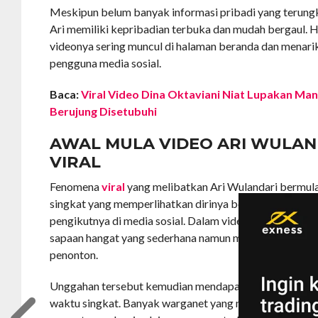
Meskipun belum banyak informasi pribadi yang terungk
Ari memiliki kepribadian terbuka dan mudah bergaul. 
videonya sering muncul di halaman beranda dan menari
pengguna media sosial.
Baca:
Viral Video Dina Oktaviani Niat Lupakan Ma
Berujung Disetubuhi
AWAL MULA VIDEO ARI WULAN
VIRAL
Fenomena
viral
yang melibatkan Ari Wulandari bermula
singkat yang memperlihatkan dirinya berinteraksi den
pengikutnya di media sosial. Dalam video tersebut, Ari 
sapaan hangat yang sederhana namun mampu mengunda
penonton.
Unggahan tersebut kemudian mendapatkan ribuan tay
waktu singkat. Banyak warganet yang memuji ekspresin