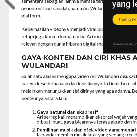
sementara sebagian lainnya merasa terhibur oleh caran
penonton. Dari sanalah, nama Ari Wulandari mulai meny
platform.
Keberhasilan videonya menjadi viral bukan hanya karen
tetapi juga karena kemampuan Ari membaca tren dan 
relevan dengan dunia hiburan digital masa kini.
GAYA KONTEN DAN CIRI KHAS A
WULANDARI
Salah satu alasan mengapa video Ari Wulandari disukai
karena kesederhanaan dan keasliannya. Ia tidak berusah
melainkan menunjukkan sisi dirinya yang apa adanya. Be
kontennya antara lain:
Gaya natural dan ekspresif
Ari sering kali menampilkan ekspresi wajah yang
dibuat-buat, gaya bicaranya terasa akrab dan m
Pemilihan musik dan efek video yang menari
Ia pandai memilih musik latar yang sedang tre