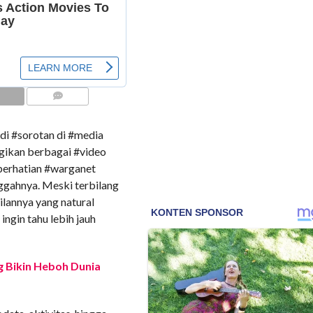
COMMENTS
di #sorotan di #media
gikan berbagai #video
#perhatian #warganet
nggahnya. Meski terbilang
ilannya yang natural
ngin tahu lebih jauh
ng Bikin Heboh Dunia