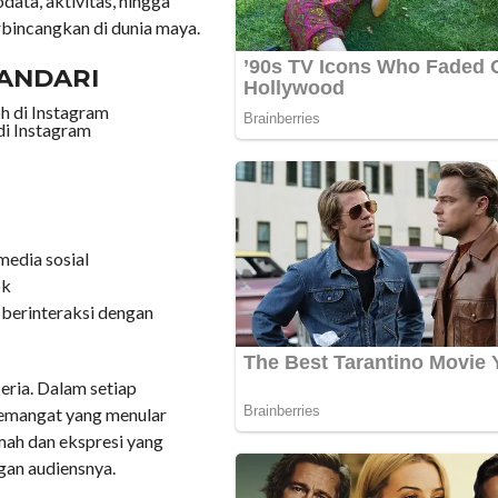
ata, aktivitas, hingga
erbincangkan di dunia maya.
LANDARI
di Instagram
media sosial
ok
 berinteraksi dengan
eria. Dalam setiap
 semangat yang menular
mah dan ekspresi yang
gan audiensnya.