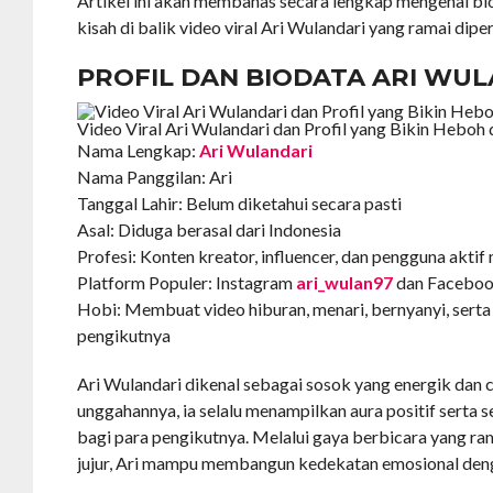
Artikel ini akan membahas secara lengkap mengenai biod
kisah di balik video viral Ari Wulandari yang ramai dip
PROFIL DAN BIODATA ARI WU
Video Viral Ari Wulandari dan Profil yang Bikin Heboh 
Nama Lengkap:
Ari Wulandari
Nama Panggilan: Ari
Tanggal Lahir: Belum diketahui secara pasti
Asal: Diduga berasal dari Indonesia
Profesi: Konten kreator, influencer, dan pengguna aktif 
Platform Populer: Instagram
ari_wulan97
dan Facebo
Hobi: Membuat video hiburan, menari, bernyanyi, serta
pengikutnya
Ari Wulandari dikenal sebagai sosok yang energik dan c
unggahannya, ia selalu menampilkan aura positif serta
bagi para pengikutnya. Melalui gaya berbicara yang ra
jujur, Ari mampu membangun kedekatan emosional den