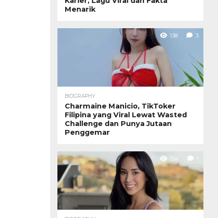
Karier, Lagu Viral dan Fakta
Menarik
138
3
BIOGRAPHY
Charmaine Manicio, TikToker
Filipina yang Viral Lewat Wasted
Challenge dan Punya Jutaan
Penggemar
134
1