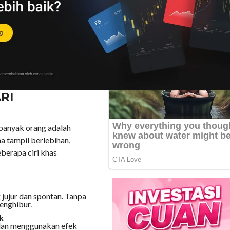
ya berinteraksi dengan
ebar luas di berbagai
a faktor penampilan,
menciptakan konten yang
RI
 banyak orang adalah
a tampil berlebihan,
berapa ciri khas
 jujur dan spontan. Tanpa
enghibur.
k
n dan menggunakan efek