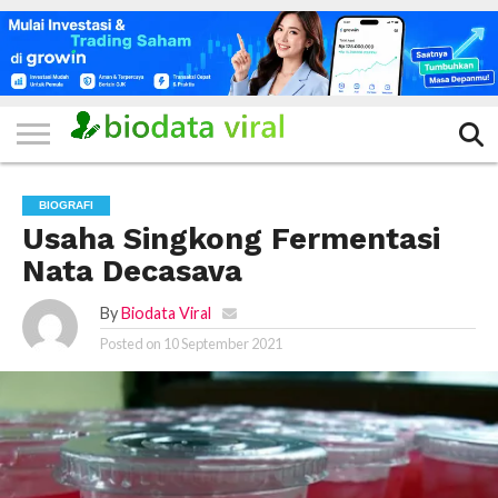
HOME
FILTER
KATEGORI
IKLAN
TERVIRAL
TRADING
KOMUNITAS
BERITA
BISNIS
LAINNYA
GRATIS
BIOGRAFI
Usaha Singkong Fermentasi
Nata Decasava
By
Biodata Viral
Posted on
10 September 2021