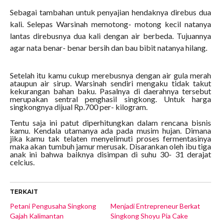
Sebagai tambahan untuk penyajian hendaknya direbus dua
kali. Selepas Warsinah memotong- motong kecil natanya
lantas direbusnya dua kali dengan air berbeda. Tujuannya
agar nata benar- benar bersih dan bau bibit natanya hilang.
Setelah itu kamu cukup merebusnya dengan air gula merah
ataupun air sirup. Warsinah sendiri mengaku tidak takut
kekurangan bahan baku. Pasalnya di daerahnya tersebut
merupakan sentral penghasil singkong. Untuk harga
singkongnya dijual Rp.700 per- kilogram.
Tentu saja ini patut diperhitungkan dalam rencana bisnis
kamu. Kendala utamanya ada pada musim hujan. Dimana
jika kamu tak telaten menyelimuti proses fermentasinya
maka akan tumbuh jamur merusak. Disarankan oleh ibu tiga
anak ini bahwa baiknya disimpan di suhu 30- 31 derajat
celcius.
TERKAIT
Petani Pengusaha Singkong
Menjadi Entrepreneur Berkat
Gajah Kalimantan
Singkong Shoyu Pia Cake