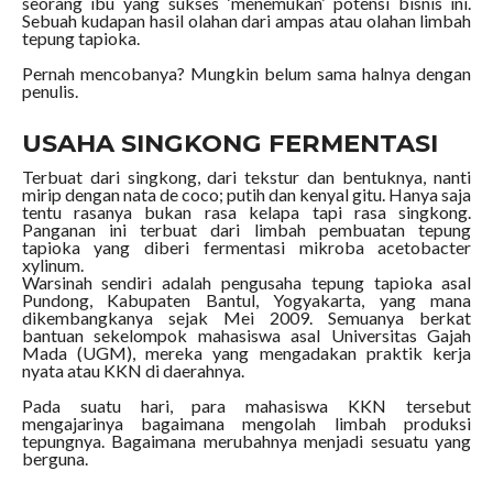
seorang ibu yang sukses ‘menemukan’ potensi bisnis ini.
Sebuah kudapan hasil olahan dari ampas atau olahan limbah
tepung tapioka.
Pernah mencobanya? Mungkin belum sama halnya dengan
penulis.
USAHA SINGKONG FERMENTASI
Terbuat dari singkong, dari tekstur dan bentuknya, nanti
mirip dengan nata de coco; putih dan kenyal gitu. Hanya saja
tentu rasanya bukan rasa kelapa tapi rasa singkong.
Panganan ini terbuat dari limbah pembuatan tepung
tapioka yang diberi fermentasi mikroba acetobacter
xylinum.
Warsinah sendiri adalah pengusaha tepung tapioka asal
Pundong, Kabupaten Bantul, Yogyakarta, yang mana
dikembangkanya sejak Mei 2009. Semuanya berkat
bantuan sekelompok mahasiswa asal Universitas Gajah
Mada (UGM), mereka yang mengadakan praktik kerja
nyata atau KKN di daerahnya.
Pada suatu hari, para mahasiswa KKN tersebut
mengajarinya bagaimana mengolah limbah produksi
tepungnya. Bagaimana merubahnya menjadi sesuatu yang
berguna.