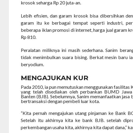
krosok seharga Rp 20 juta-an.
Lebih efisien, dan garam krosok bisa dibersihkan den
garam itu ke berbagai tempat seperti industri, per
beberapa iklan promosi di internet, harga jual garam k
Rp 810.
Peralatan miliknya ini masih sederhana. Sanim beran
tidak menimbulkan suara bising. Berkat mesin baru i
beryodium.
MENGAJUKAN KUR
Pada 2010, ia pun memutuskan menggunakan fasilitas 
yang telah disediakan oleh perbankan BUMD Jawa 
Banten (BJB). Sebelumnya, Sanim memanfaatkan jasa b
bertransaksi dengan pembeli luar kota.
“Kita pernah mengajukan utang pinjaman ke Bank BCA
Setelah itu akhirnya kita ke bank BJB. setelah dip
perkembangan usaha kita, akhirnya kita dapat dana,” ka