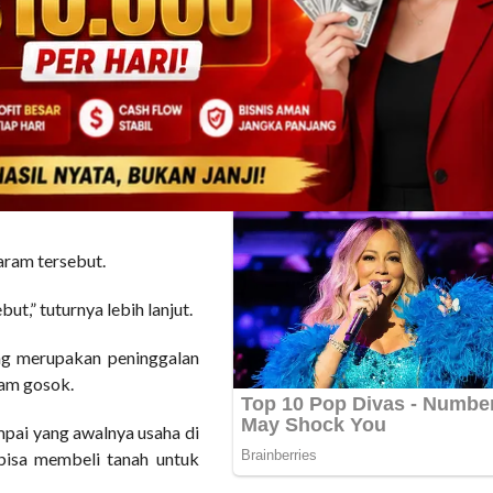
rapan nasibnya bisa lebih
ah kita kan punya potensi
ri,” ia pun bersemangat.
ut dan berpikir ternyata
emas di desanya sendiri.
ainkan juga dibutuhkan
garam tersebut.
ut,” tuturnya lebih lanjut.
g merupakan peninggalan
ram gosok.
mpai yang awalnya usaha di
bisa membeli tanah untuk