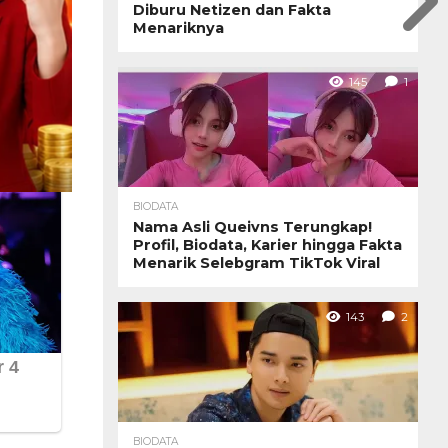
Diburu Netizen dan Fakta
Menariknya
145
1
BIODATA
Nama Asli Queivns Terungkap!
Profil, Biodata, Karier hingga Fakta
Menarik Selebgram TikTok Viral
143
2
BIODATA