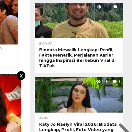
152
1
BIODATA
Biodata Mewalik Lengkap: Profil,
Fakta Menarik, Perjalanan Karier
hingga Inspirasi Berkebun Viral di
TikTok
X
148
3
ARTIS
Katy Jo Raelyn Viral 2026: Biodata
Lengkap, Profil, Foto Video yang