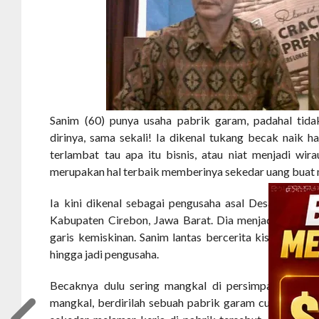
Sanim (60) punya usaha pabrik garam, padahal tida
dirinya, sama sekali! Ia dikenal tukang becak naik ha
terlambat tau apa itu bisnis, atau niat menjadi wi
merupakan hal terbaik memberinya sekedar uang buat
Ia kini dikenal sebagai pengusaha asal Desa Rawa U
Kabupaten Cirebon, Jawa Barat. Dia menjadi sosok m
garis kemiskinan. Sanim lantas bercerita kisahnya ke
hingga jadi pengusaha.
Becaknya dulu sering mangkal di persimpangan Jal
mangkal, berdirilah sebuah pabrik garam cukup besar.