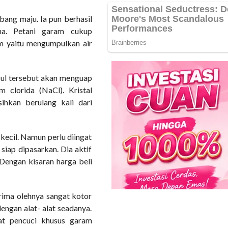
bang maju. Ia pun berhasil
na. Petani garam cukup
m yaitu mengumpulkan air
mpul tersebut akan menguap
m clorida (NaCl). Kristal
ihkan berulang kali dari
kecil. Namun perlu diingat
iap dipasarkan. Dia aktif
Dengan kisaran harga beli
rima olehnya sangat kotor
ngan alat- alat seadanya.
t pencuci khusus garam