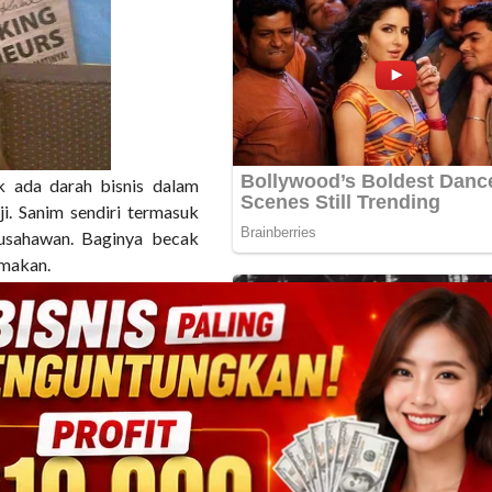
k ada darah bisnis dalam
ji. Sanim sendiri termasuk
rausahawan. Baginya becak
 makan.
rip, Kecamatan Pangenan,
andiri mampu keluar dari
tika menjadi tukang becak
an Cirebon. Di tempatnya
 Sanim pun tertarik untuk