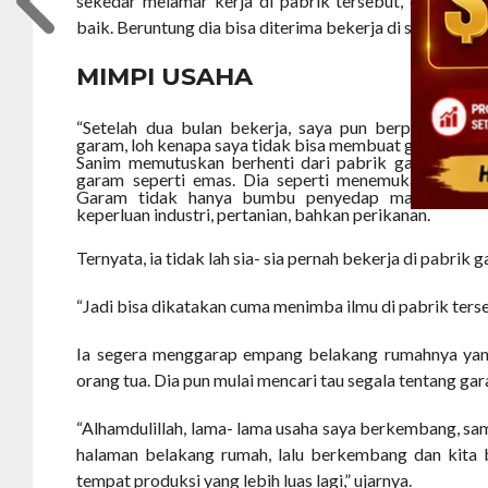
sekedar melamar kerja di pabrik tersebut, dengan ha
baik. Beruntung dia bisa diterima bekerja di sana.
MIMPI USAHA
“Setelah dua bulan bekerja, saya pun berpikir, daer
garam, loh kenapa saya tidak bisa membuat garam sendi
Sanim memutuskan berhenti dari pabrik garam terseb
garam seperti emas. Dia seperti menemukan ladang 
Garam tidak hanya bumbu penyedap makanan, mel
keperluan industri, pertanian, bahkan perikanan.
Ternyata, ia tidak lah sia- sia pernah bekerja di pabrik 
“Jadi bisa dikatakan cuma menimba ilmu di pabrik terseb
Ia segera menggarap empang belakang rumahnya yan
orang tua. Dia pun mulai mencari tau segala tentang ga
“Alhamdulillah, lama- lama usaha saya berkembang, sa
halaman belakang rumah, lalu berkembang dan kita 
tempat produksi yang lebih luas lagi,” ujarnya.