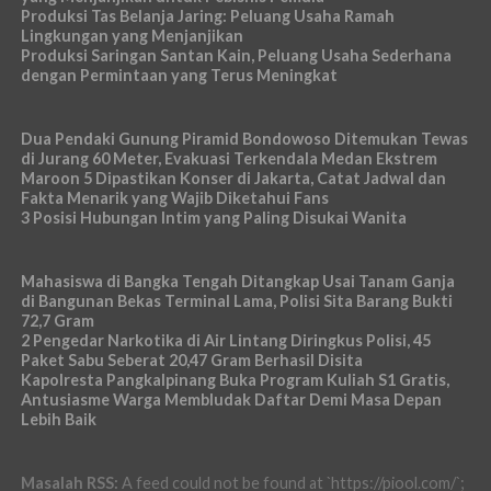
Produksi Tas Belanja Jaring: Peluang Usaha Ramah
Lingkungan yang Menjanjikan
Produksi Saringan Santan Kain, Peluang Usaha Sederhana
dengan Permintaan yang Terus Meningkat
Dua Pendaki Gunung Piramid Bondowoso Ditemukan Tewas
di Jurang 60 Meter, Evakuasi Terkendala Medan Ekstrem
Maroon 5 Dipastikan Konser di Jakarta, Catat Jadwal dan
Fakta Menarik yang Wajib Diketahui Fans
3 Posisi Hubungan Intim yang Paling Disukai Wanita
Mahasiswa di Bangka Tengah Ditangkap Usai Tanam Ganja
di Bangunan Bekas Terminal Lama, Polisi Sita Barang Bukti
72,7 Gram
2 Pengedar Narkotika di Air Lintang Diringkus Polisi, 45
Paket Sabu Seberat 20,47 Gram Berhasil Disita
Kapolresta Pangkalpinang Buka Program Kuliah S1 Gratis,
Antusiasme Warga Membludak Daftar Demi Masa Depan
Lebih Baik
Masalah RSS:
A feed could not be found at `https://piool.com/`;