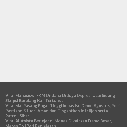
Viral Mahasiswi FKM Undana Diduga Depresi Usai Sidang
Skripsi Berulang Kali Tertunda
Viral Mal Pasang Pagar Tinggi Imbas Isu Demo Agustus, Polri
Pastikan Situasi Aman dan Tingkatkan Intelijen serta
Patroli Siber
Viral Alutsista Berjejer di Monas Dikaitkan Demo Besar,
Mabes TNI Beri Penjelasan