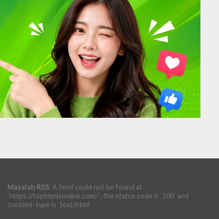
Masalah RSS:
A feed could not be found at
`https://topbisnisonline.com/`; the status code is `200` and
content-type is `text/html`