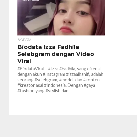
BIODATA
Biodata Izza Fadhila
Selebgram dengan Video
Viral
#BiodataViral – #Izza #Fadhila, yang dikenal
dengan akun #Instagram #izzaalhanifi, adalah
seorang #selebgram, #model, dan #konten
#kreator asal #Indonesia. Dengan #gaya
#fashion yang #stylish dan...