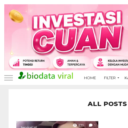
HOME
FILTER
K
ALL POSTS
830
1