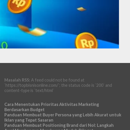
Masalah RSS:
A feed could not be found at
`https://topbisnisonline.com/`; the status code is `200` and
content-type is `text/html`
Cara Menentukan Prioritas Aktivitas Marketing
Berdasarkan Budget
Panduan Membuat Buyer Persona yang Lebih Akurat untuk
Iklan yang Tepat Sasaran
Panduan Membuat Positioning Brand dari Nol: Langkah