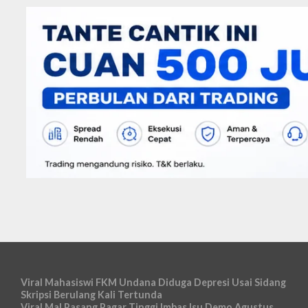
Viral Mahasiswi FKM Undana Diduga Depresi Usai Sidang
Skripsi Berulang Kali Tertunda
Viral Mal Pasang Pagar Tinggi Imbas Isu Demo Agustus,