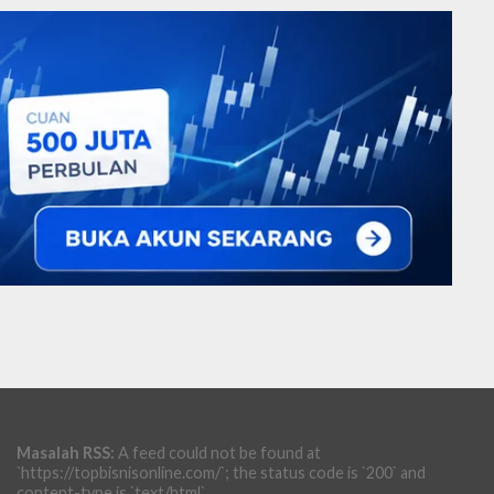
Masalah RSS:
A feed could not be found at
`https://topbisnisonline.com/`; the status code is `200` and
content-type is `text/html`