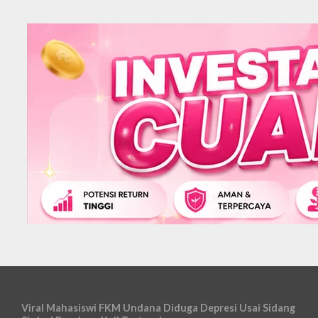
Viral Mahasiswi FKM Undana Diduga Depresi Usai Sidang