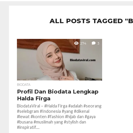
ALL POSTS TAGGED 
274
3
BIODATA
Profil Dan Biodata Lengkap
Halda Firga
BiodataViral – #Halda Firga #adalah #seorang
#selebgram #Indonesia #yang #dikenal
#lewat #konten #fashion #hijab dan #gaya
#busana #muslimah yang #stylish dan
#inspiratif....