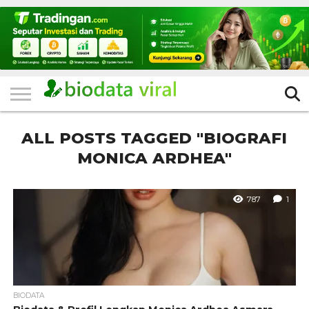
HOME
FILTER
KATEGORI
IKLAN
TERVIRAL
TRADING
KOMUNITAS
BERITA
BISNIS
LAINNYA
GRATIS
ALL POSTS TAGGED "BIOGRAFI
MONICA ARDHEA"
787
1
BIODATA