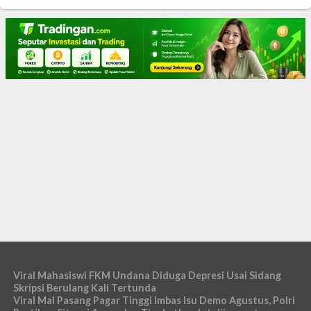
Viral Mahasiswi FKM Undana Diduga Depresi Usai Sidang
Skripsi Berulang Kali Tertunda
Viral Mal Pasang Pagar Tinggi Imbas Isu Demo Agustus, Polri