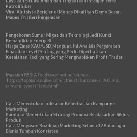
Pastikan Situasi Aman dan Tingkatkan Intelijen serta
Patroli Siber
Viral Alutsista Berjejer di Monas Dikaitkan Demo Besar,
Mabes TNI Beri Penjelasan
Pengeboran Sumur Migas dan Teknologi Jadi Kunci
Kemandirian Energi RI
Harga Emas XAU/USD Menguat, Ini Analisis Pergerakan
Emas dan Level Penting yang Perlu Diperhatikan
Kesalahan Kecil yang Sering Menghabiskan Profit Trader
Masalah RSS:
A feed could not be found at
`https://topbisnisonline.com/`; the status code is `200` and
content-type is `text/html`
Cara Menentukan Indikator Keberhasilan Kampanye
Marketing
Panduan Menentukan Strategi Promosi Berdasarkan Siklus
Produk
Cara Menyusun Roadmap Marketing Selama 12 Bulan agar
Bisnis Tumbuh Konsisten