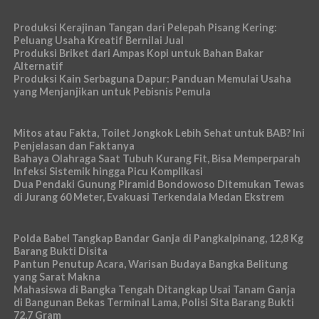
Produksi Kerajinan Tangan dari Pelepah Pisang Kering:
Peluang Usaha Kreatif Bernilai Jual
Produksi Briket dari Ampas Kopi untuk Bahan Bakar
Alternatif
Produksi Kain Serbaguna Dapur: Panduan Memulai Usaha
yang Menjanjikan untuk Pebisnis Pemula
Mitos atau Fakta, Toilet Jongkok Lebih Sehat untuk BAB? Ini
Penjelasan dan Faktanya
Bahaya Olahraga Saat Tubuh Kurang Fit, Bisa Memperparah
Infeksi Sistemik hingga Picu Komplikasi
Dua Pendaki Gunung Piramid Bondowoso Ditemukan Tewas
di Jurang 60 Meter, Evakuasi Terkendala Medan Ekstrem
Polda Babel Tangkap Bandar Ganja di Pangkalpinang, 12,8 Kg
Barang Bukti Disita
Pantun Penutup Acara, Warisan Budaya Bangka Belitung
yang Sarat Makna
Mahasiswa di Bangka Tengah Ditangkap Usai Tanam Ganja
di Bangunan Bekas Terminal Lama, Polisi Sita Barang Bukti
72,7 Gram