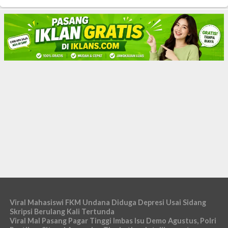
Viral Mahasiswi FKM Undana Diduga Depresi Usai Sidang
Skripsi Berulang Kali Tertunda
Viral Mal Pasang Pagar Tinggi Imbas Isu Demo Agustus, Polri