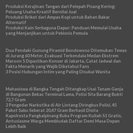
Produksi Kerajinan Tangan dari Pelepah Pisang Kering:
Peluang Usaha Kreatif Bernilai Jual
Produksi Briket dari Ampas Kopi untuk Bahan Bakar
Alternatif
Produksi Kain Serbaguna Dapur: Panduan Memulai Usaha
yang Menjanjikan untuk Pebisnis Pemula
Dua Pendaki Gunung Piramid Bondowoso Ditemukan Tewas
di Jurang 60 Meter, Evakuasi Terkendala Medan Ekstrem
Maroon 5 Dipastikan Konser di Jakarta, Catat Jadwal dan
Fakta Menarik yang Wajib Diketahui Fans
3 Posisi Hubungan Intim yang Paling Disukai Wanita
Mahasiswa di Bangka Tengah Ditangkap Usai Tanam Ganja
di Bangunan Bekas Terminal Lama, Polisi Sita Barang Bukti
72,7 Gram
2 Pengedar Narkotika di Air Lintang Diringkus Polisi, 45
Paket Sabu Seberat 20,47 Gram Berhasil Disita
Kapolresta Pangkalpinang Buka Program Kuliah S1 Gratis,
Antusiasme Warga Membludak Daftar Demi Masa Depan
Lebih Baik