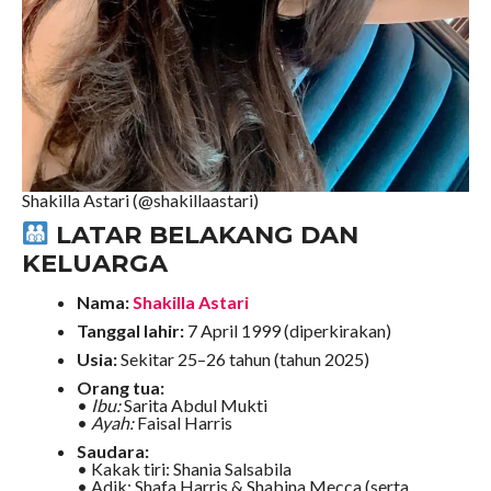
Shakilla Astari (@shakillaastari)
LATAR BELAKANG DAN
KELUARGA
Nama:
Shakilla Astari
Tanggal lahir:
7 April 1999 (diperkirakan)
Usia:
Sekitar 25–26 tahun (tahun 2025)
Orang tua:
•
Ibu:
Sarita Abdul Mukti
•
Ayah:
Faisal Harris
Saudara:
• Kakak tiri: Shania Salsabila
• Adik: Shafa Harris & Shabina Mecca (serta