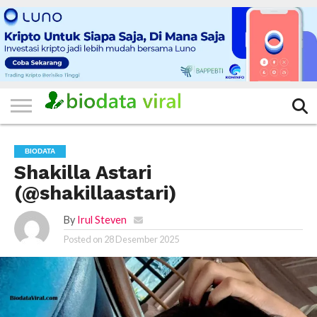
HOME
FILTER
KATEGORI
IKLAN
TERVIRAL
TRADING
KOMUNITAS
BERITA
BISNIS
LAINNYA
GRATIS
BIODATA
Shakilla Astari
(@shakillaastari)
By
Irul Steven
Posted on
28 Desember 2025