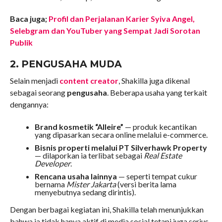
Baca juga;
Profil dan Perjalanan Karier Syiva Angel,
Selebgram dan YouTuber yang Sempat Jadi Sorotan
Publik
2. PENGUSAHA MUDA
Selain menjadi
content creator
, Shakilla juga dikenal
sebagai seorang
pengusaha
. Beberapa usaha yang terkait
dengannya:
Brand kosmetik “Alleire”
— produk kecantikan
yang dipasarkan secara online melalui e-commerce.
Bisnis properti melalui PT Silverhawk Property
— dilaporkan ia terlibat sebagai
Real Estate
Developer
.
Rencana usaha lainnya
— seperti tempat cukur
bernama
Mister Jakarta
(versi berita lama
menyebutnya sedang dirintis).
Dengan berbagai kegiatan ini, Shakilla telah menunjukkan
bahwa ia tidak hanya aktif di media sosial tetapi juga serius