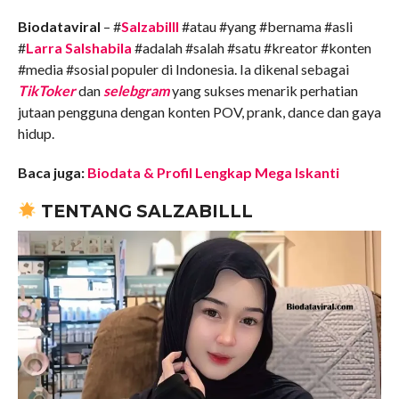
COMMENTS
Biodataviral
– #
Salzabilll
#atau #yang #bernama #asli
#
Larra Salshabila
#adalah #salah #satu #kreator #konten
#media #sosial populer di Indonesia. Ia dikenal sebagai
TikToker
dan
selebgram
yang sukses menarik perhatian
jutaan pengguna dengan konten POV, prank, dance dan gaya
hidup.
Baca juga:
Biodata & Profil Lengkap Mega Iskanti
TENTANG SALZABILLL