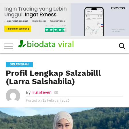
HOME
FILTER
KATEGORI
IKLAN
TERVIRAL
TRADING
KOMUNITAS
BERITA
BISNIS
LAINNYA
GRATIS
SELEBGRAM
Profil Lengkap Salzabilll
(Larra Salshabila)
By
Irul Steven
Posted on
12 Februari 2026