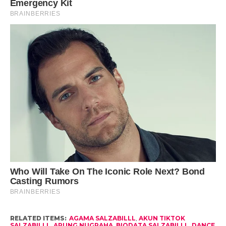
RELATED ITEMS:
AGAMA SALZABILLL
,
AKUN TIKTOK
SALZABILLL
,
ARUNG NUGRAHA
,
BIODATA SALZABILLL
,
DANCE