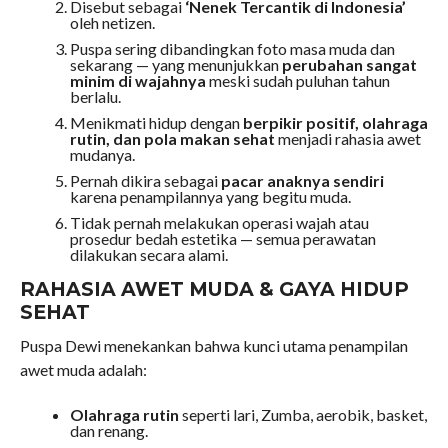
Disebut sebagai
‘Nenek Tercantik di Indonesia’
oleh netizen.
Puspa sering dibandingkan foto masa muda dan
sekarang — yang menunjukkan
perubahan sangat
minim di wajahnya
meski sudah puluhan tahun
berlalu.
Menikmati hidup dengan
berpikir positif, olahraga
rutin, dan pola makan sehat
menjadi rahasia awet
mudanya.
Pernah dikira sebagai
pacar anaknya sendiri
karena penampilannya yang begitu muda.
Tidak pernah melakukan operasi wajah atau
prosedur bedah estetika — semua perawatan
dilakukan secara alami.
RAHASIA AWET MUDA & GAYA HIDUP
SEHAT
Puspa Dewi menekankan bahwa kunci utama penampilan
awet muda adalah:
Olahraga rutin
seperti lari, Zumba, aerobik, basket,
dan renang.