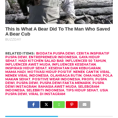
RELATED ITEMS:
BIODATA PUSPA DEWI
,
CERITA INSPIRATIF
PUSPA DEWI
,
ENTREPRENEUR INDONESIA
,
GAYA HIDUP
SEHAT
,
HADI KITCHEN SALAD BAR
,
INFLUENCER 50 TAHUN
,
INFLUENCER AWET MUDA
,
INFLUENCER KESEHATAN
,
INSPIRASI HIDUP SEHAT
,
KESEHATAN DAN KEBUGARAN
,
MAMA HADI
,
MOTIVASI HIDUP POSITIF
,
NENEK CANTIK VIRAL
,
NENEK VIRAL INDONESIA
,
OLAHRAGA RUTIN
,
OMA HADI
,
POLA
MAKAN SEHAT
,
POSITIVE WEAR INDONESIA
,
PROFIL PUSPA
DEWI
,
PUSPA DEWI
,
PUSPA DEWI FAKTA MENARIK
,
PUSPA
DEWI INSTAGRAM
,
RAHASIA AWET MUDA
,
SELEBGRAM
INDONESIA
,
SELEBRITI INDONESIA
,
TIPS HIDUP SEHAT
,
USIA
PUSPA DEWI
,
VIRAL DI INSTAGRAM