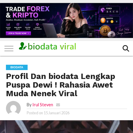
HOME
FILTER
KATEGORI
IKLAN
TERVIRAL
TRADING
KOMUNITAS
BERITA
BISNIS
LAINNYA
GRATIS
BIODATA
Profil Dan biodata Lengkap
Puspa Dewi ! Rahasia Awet
Muda Nenek Viral
By
Irul Steven
Posted on
15 Januari 2026