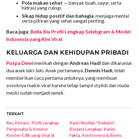
Pola makan sehat
— banyak buah, sayur, serta
hidrasi yang cukup.
Sikap hidup positif dan bahagia
, menjaga mental
serta pikiran yang sehat sangat penting.
Baca juga:
Bella Xiu Profil Lengkap Selebgram & Model
Indonesia yang Kini Viral
KELUARGA DAN KEHIDUPAN PRIBADI
Puspa Dewi
menikah dengan
Andreas Hadi
dan dikaruniai
dua anak laki-laki. Anak pertamanya,
Dennis Hadi
, telah
memberikan cucu pertama untuknya, yang membuat
sosoknya makin viral karena tetap tampil stylish dan muda
meski sudah menjadi nenek.
TERKAIT
Ryu Kintaro: Profil Lengkap
Karin Novilda “Awkarin”:
Pengusaha & Kreator
Biodata Lengkap, Karier,
Konten Cilik yang Viral di
Fakta, Kontroversi & Bisnis