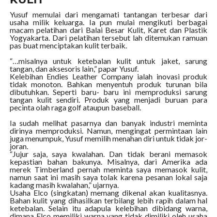
Yusuf memulai dari mengamati tantangan terbesar dari
usaha milik keluarga. Ia pun mulai mengikuti berbagai
macam pelatihan dari Balai Besar Kulit, Karet dan Plastik
Yogyakarta. Dari pelatihan tersebut lah ditemukan ramuan
pas buat menciptakan kulit terbaik.
“…misalnya untuk ketebalan kulit untuk jaket, sarung
tangan, dan aksesoris lain,” papar Yusuf.
Kelebihan Endies Leather Company ialah inovasi produk
tidak monoton. Bahkan menyentuh produk turunan bila
dibutuhkan. Seperti baru- baru ini memproduksi sarung
tangan kulit sendiri. Produk yang menjadi buruan para
pecinta olah raga golf ataupun baseball.
Ia sudah melihat pasarnya dan banyak industri meminta
dirinya memproduksi. Namun, mengingat permintaan lain
juga menumpuk, Yusuf memilih menahan diri untuk tidak jor-
joran.
“Jujur saja, saya kwalahan. Dan tidak berani memasok
kepastian bahan bakunya. Misalnya, dari Amerika ada
merek Timberland pernah meminta saya memasok kulit,
namun saat ini masih saya tolak karena pesanan lokal saja
kadang masih kwalahan,” ujarnya.
Usaha Elco (singkatan) memang dikenal akan kualitasnya.
Bahan kulit yang dihasilkan terbilang lebih rapih dalam hal
ketebalan. Selain itu adapula kelebihan dibidang warna,
dimana Elco memiliki warna yang tidak dimiliki oleh usaha