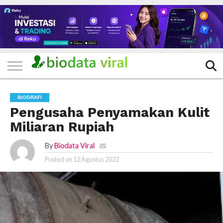
HOME
FILTER
KATEGORI
IKLAN
TERVIRAL
TRADING
KOMUNITAS
BERITA
BISNIS
LAINNYA
GRATIS
BIOGRAFI
Pengusaha Penyamakan Kulit
Miliaran Rupiah
By
Biodata Viral
Posted on
12 Agustus 2022