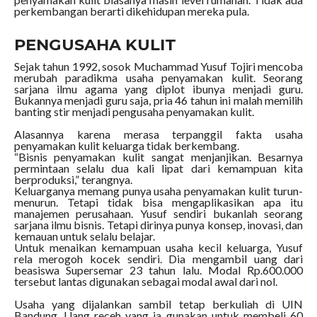
perkembangan berarti dikehidupan mereka pula.
PENGUSAHA KULIT
Sejak tahun 1992, sosok Muchammad Yusuf Tojiri mencoba
merubah paradikma usaha penyamakan kulit. Seorang
sarjana ilmu agama yang diplot ibunya menjadi guru.
Bukannya menjadi guru saja, pria 46 tahun ini malah memilih
banting stir menjadi pengusaha penyamakan kulit.
Alasannya karena merasa terpanggil fakta usaha
penyamakan kulit keluarga tidak berkembang.
“Bisnis penyamakan kulit sangat menjanjikan. Besarnya
permintaan selalu dua kali lipat dari kemampuan kita
berproduksi,” terangnya.
Keluarganya memang punya usaha penyamakan kulit turun-
menurun. Tetapi tidak bisa mengaplikasikan apa itu
manajemen perusahaan. Yusuf sendiri bukanlah seorang
sarjana ilmu bisnis. Tetapi dirinya punya konsep, inovasi, dan
kemauan untuk selalu belajar.
Untuk menaikan kemampuan usaha kecil keluarga, Yusuf
rela merogoh kocek sendiri. Dia mengambil uang dari
beasiswa Supersemar 23 tahun lalu. Modal Rp.600.000
tersebut lantas digunakan sebagai modal awal dari nol.
Usaha yang dijalankan sambil tetap berkuliah di UIN
Bandung. Uang receh yang ia gunakan untuk membeli 60