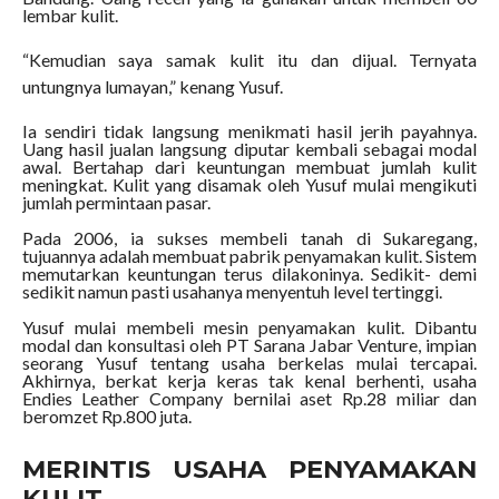
lembar kulit.
“Kemudian saya samak kulit itu dan dijual. Ternyata
untungnya lumayan,” kenang Yusuf.
Ia sendiri tidak langsung menikmati hasil jerih payahnya.
Uang hasil jualan langsung diputar kembali sebagai modal
awal. Bertahap dari keuntungan membuat jumlah kulit
meningkat. Kulit yang disamak oleh Yusuf mulai mengikuti
jumlah permintaan pasar.
Pada 2006, ia sukses membeli tanah di Sukaregang,
tujuannya adalah membuat pabrik penyamakan kulit. Sistem
memutarkan keuntungan terus dilakoninya. Sedikit- demi
sedikit namun pasti usahanya menyentuh level tertinggi.
Yusuf mulai membeli mesin penyamakan kulit. Dibantu
modal dan konsultasi oleh PT Sarana Jabar Venture, impian
seorang Yusuf tentang usaha berkelas mulai tercapai.
Akhirnya, berkat kerja keras tak kenal berhenti, usaha
Endies Leather Company bernilai aset Rp.28 miliar dan
beromzet Rp.800 juta.
MERINTIS USAHA PENYAMAKAN
KULIT