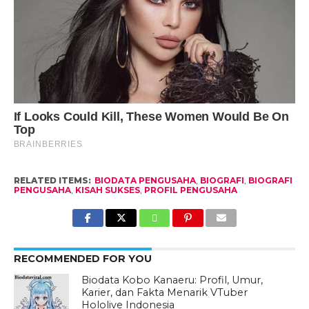
RELATED ITEMS:
BIODATA PENGUSAHA
,
BIOGRAFI
,
BIOGRAFI
PENGUSAHA
,
KISAH SUKSES
,
PROFIL PENGUSAHA
RECOMMENDED FOR YOU
Biodata Kobo Kanaeru: Profil, Umur,
Karier, dan Fakta Menarik VTuber
Hololive Indonesia