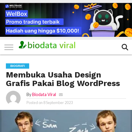
HOME
FILTER
KATEGORI
IKLAN
TERVIRAL
TRADING
KOMUNITAS
BERITA
BISNIS
LAINNYA
GRATIS
BIOGRAFI
Membuka Usaha Design
Grafis Pakai Blog WordPress
By
Biodata Viral
Posted on
8 September 2023