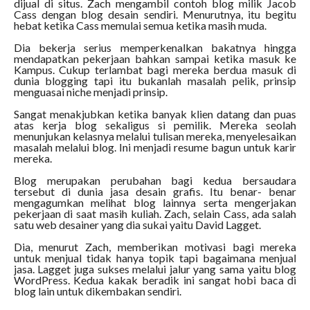
dijual di situs. Zach mengambil contoh blog milik Jacob
Cass dengan blog desain sendiri. Menurutnya, itu begitu
hebat ketika Cass memulai semua ketika masih muda.
Dia bekerja serius memperkenalkan bakatnya hingga
mendapatkan pekerjaan bahkan sampai ketika masuk ke
Kampus. Cukup terlambat bagi mereka berdua masuk di
dunia blogging tapi itu bukanlah masalah pelik, prinsip
menguasai niche menjadi prinsip.
Sangat menakjubkan ketika banyak klien datang dan puas
atas kerja blog sekaligus si pemilik. Mereka seolah
menunjukan kelasnya melalui tulisan mereka, menyelesaikan
masalah melalui blog. Ini menjadi resume bagun untuk karir
mereka.
Blog merupakan perubahan bagi kedua bersaudara
tersebut di dunia jasa desain grafis. Itu benar- benar
mengagumkan melihat blog lainnya serta mengerjakan
pekerjaan di saat masih kuliah. Zach, selain Cass, ada salah
satu web desainer yang dia sukai yaitu David Lagget.
Dia, menurut Zach, memberikan motivasi bagi mereka
untuk menjual tidak hanya topik tapi bagaimana menjual
jasa. Lagget juga sukses melalui jalur yang sama yaitu blog
WordPress. Kedua kakak beradik ini sangat hobi baca di
blog lain untuk dikembakan sendiri.