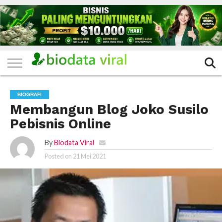
HOME
FILTER
KATEGORI
IKLAN
TERVIRAL
TRADING
KOMUNITAS
BERITA
BISNIS
LAINNYA
GRATIS
BIOGRAFI
Membangun Blog Joko Susilo
Pebisnis Online
By
Biodata Viral
Posted on
21 Mei 2021