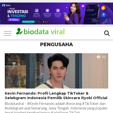
HOME
FILTER
KATEGORI
IKLAN
TERVIRAL
TRADING
KOMUNITAS
BERITA
BISNIS
LAINNYA
GRATIS
PENGUSAHA
315
Kevin Fernando: Profil Lengkap TikToker &
Selebgram Indonesia Pemilik Skincare Ryoki Official
Biodataviral – #Kevin Fernando adalah #seorang #TikToker dan
#selebgram asal Semarang, Jawa Tengah, Indonesia yang populer
lewat konten kesehariannya di platform TikTok,...