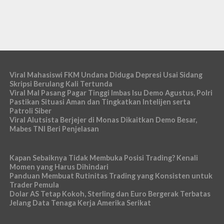
Viral Mahasiswi FKM Undana Diduga Depresi Usai Sidang
Skripsi Berulang Kali Tertunda
Viral Mal Pasang Pagar Tinggi Imbas Isu Demo Agustus, Polri
Pastikan Situasi Aman dan Tingkatkan Intelijen serta
Patroli Siber
Viral Alutsista Berjejer di Monas Dikaitkan Demo Besar,
Mabes TNI Beri Penjelasan
Kapan Sebaiknya Tidak Membuka Posisi Trading? Kenali
Momen yang Harus Dihindari
Panduan Membuat Rutinitas Trading yang Konsisten untuk
Trader Pemula
Dolar AS Tetap Kokoh, Sterling dan Euro Bergerak Terbatas
Jelang Data Tenaga Kerja Amerika Serikat