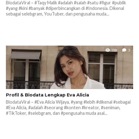
BiodataViral – #Taqy Malik #adalah #salah #satu #figur #publik
#yang #kini #banyak #diperbincangkan di #Indonesia. Dikenal
sebagai selebgram, YouTuber, dan pengusaha muda...
318
3
Profil & Biodata Lengkap Eva Alicia
BiodataViral – #Eva Alicia Wijaya, #yang #lebih #dikenal #sebagai
#Eva Alicia, #adalah #seorang #konten #kreator, #seniman,
#TikToker, #selebgram, dan #pengusaha muda asal...