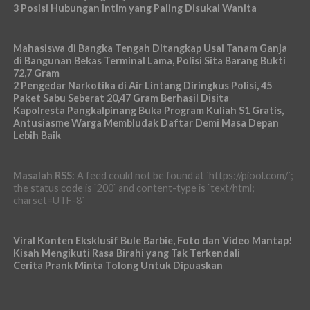
3 Posisi Hubungan Intim yang Paling Disukai Wanita
Mahasiswa di Bangka Tengah Ditangkap Usai Tanam Ganja
di Bangunan Bekas Terminal Lama, Polisi Sita Barang Bukti
72,7 Gram
2 Pengedar Narkotika di Air Lintang Diringkus Polisi, 45
Paket Sabu Seberat 20,47 Gram Berhasil Disita
Kapolresta Pangkalpinang Buka Program Kuliah S1 Gratis,
Antusiasme Warga Membludak Daftar Demi Masa Depan
Lebih Baik
Masalah RSS:
A feed could not be found at `https://piool.com/`;
the status code is `200` and content-type is `text/html;
charset=UTF-8`
Viral Konten Eksklusif Bule Barbie, Foto dan Video Mantap!
Kisah Mengikuti Rasa Birahi yang Tak Terkendali
Cerita Prank Minta Tolong Untuk Dipuaskan