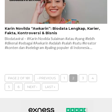
Karin Novilda “Awkarin”: Biodata Lengkap, Karier,
Fakta, Kontroversi & Bisnis
Biodataviral – #Karin Novilda Sulaiman #atau #yang #lebih
#dikenal #sebagai #Awkarin #adalah #salah #satu #kreator
#konten dan #selebgram #paling populer di Indonesia....
PAGE 2 OF 181
‹ PREVIOUS
1
2
3
4
5
6
NEXT ›
LAST »