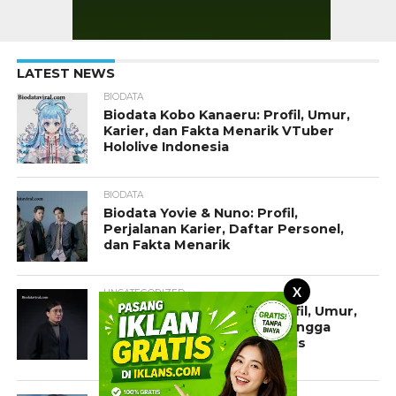
LATEST NEWS
BIODATA
Biodata Kobo Kanaeru: Profil, Umur,
Karier, dan Fakta Menarik VTuber
Hololive Indonesia
BIODATA
Biodata Yovie & Nuno: Profil,
Perjalanan Karier, Daftar Personel,
dan Fakta Menarik
X
UNCATEGORIZED
Biodata Yovie Widianto: Profil, Umur,
Agama, Karier, Istri, Anak, hingga
Perjalanan Musisi Legendaris
Indonesia