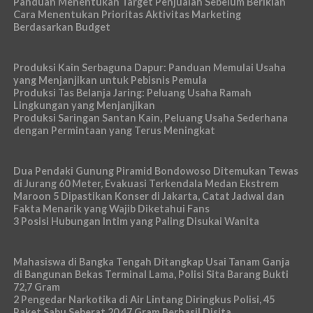
Panduan Menentukan Target Penjualan Sebelum Beriklan
Cara Menentukan Prioritas Aktivitas Marketing
Berdasarkan Budget
Produksi Kain Serbaguna Dapur: Panduan Memulai Usaha
yang Menjanjikan untuk Pebisnis Pemula
Produksi Tas Belanja Jaring: Peluang Usaha Ramah
Lingkungan yang Menjanjikan
Produksi Saringan Santan Kain, Peluang Usaha Sederhana
dengan Permintaan yang Terus Meningkat
Dua Pendaki Gunung Piramid Bondowoso Ditemukan Tewas
di Jurang 60 Meter, Evakuasi Terkendala Medan Ekstrem
Maroon 5 Dipastikan Konser di Jakarta, Catat Jadwal dan
Fakta Menarik yang Wajib Diketahui Fans
3 Posisi Hubungan Intim yang Paling Disukai Wanita
Mahasiswa di Bangka Tengah Ditangkap Usai Tanam Ganja
di Bangunan Bekas Terminal Lama, Polisi Sita Barang Bukti
72,7 Gram
2 Pengedar Narkotika di Air Lintang Diringkus Polisi, 45
Paket Sabu Seberat 20,47 Gram Berhasil Disita