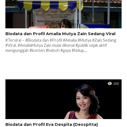
Biodata dan Profil Amalia Mutya Zain Sedang Viral
#Terviral – #Biodata dan #Profil #Amalia #Mutya #Zain Sedang
#Viral. #AmaliaMutya Zain mulai dikenal #publik sejak aktif
mengunggah #konten #heboh #gaya #hidup,...
200
Biodata dan Profil Eva Despita (Desspitta)