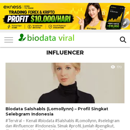
HOME
FILTER
KATEGORI
IKLAN
TERVIRAL
TRADING
KOMUNITAS
BERITA
BISNIS
LAINNYA
GRATIS
INFLUENCER
170
Biodata Salshabls (Lomollynn) – Profil Singkat
Selebgram Indonesia
#Terviral – Kenali #biodata #Salshabls #Lomollynn, #selebgram
dan #influencer #Indonesia. Simak #profil, jumlah #pengikut,