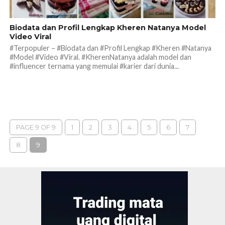
Biodata dan Profil Lengkap Kheren Natanya Model
Video Viral
#Terpopuler – #Biodata dan #Profil Lengkap #Kheren #Natanya
#Model #Video #Viral. #KherenNatanya adalah model dan
#influencer ternama yang memulai #karier dari dunia...
PAGE 9 OF 9
1
2
3
4
5
6
7
8
9