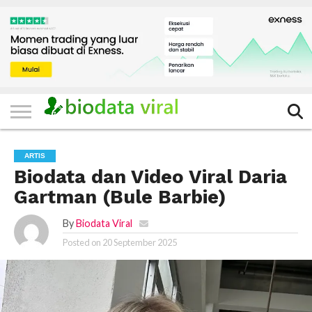
HOME
FILTER
KATEGORI
IKLAN
TERVIRAL
TRADING
KOMUNITAS
BERITA
BISNIS
LAINNYA
GRATIS
ARTIS
Biodata dan Video Viral Daria
Gartman (Bule Barbie)
By
Biodata Viral
Posted on
20 September 2025