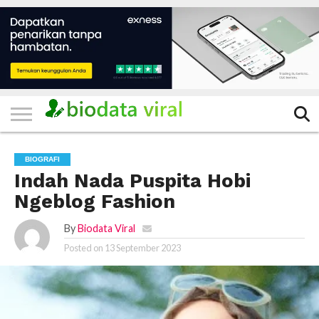
HOME
FILTER
KATEGORI
IKLAN
TERVIRAL
TRADING
KOMUNITAS
BERITA
BISNIS
LAINNYA
GRATIS
BIOGRAFI
Indah Nada Puspita Hobi
Ngeblog Fashion
By
Biodata Viral
Posted on
13 September 2023