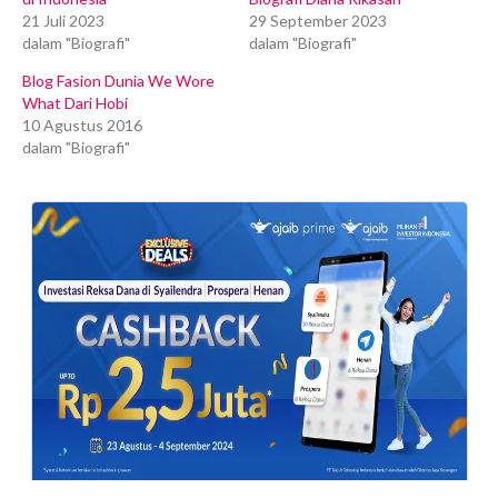
21 Juli 2023
29 September 2023
dalam "Biografi"
dalam "Biografi"
Blog Fasion Dunia We Wore
What Dari Hobi
10 Agustus 2016
dalam "Biografi"