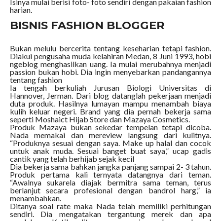
Isinya mulai berisi foto- foto sendiri dengan pakaian fashion
harian.
BISNIS FASHION BLOGGER
Bukan melulu bercerita tentang keseharian tetapi fashion.
Diakui pengusaha muda kelahiran Medan, 8 Juni 1993, hobi
ngeblog menghasilkan uang. Ia mulai merubahnya menjadi
passion bukan hobi. Dia ingin menyebarkan pandangannya
tentang fashion
Ia tengah berkuliah Jurusan Biologi Universitas di
Hannover, Jerman. Dari blog datanglah pekerjaan menjadi
duta produk. Hasilnya lumayan mampu menambah biaya
kulih keluar negeri. Brand yang dia pernah bekerja sama
seperti Moshaict Hijab Store dan Mazaya Cosmetics.
Produk Mazaya bukan sekedar tempelan tetapi dicoba.
Nada memakai dan mereview langsung dari kulitnya.
“Produknya sesuai dengan saya. Make up halal dan cocok
untuk anak muda. Sesuai banget buat saya,” ucap gadis
cantik yang telah berhijab sejak kecil
Dia bekerja sama bahkan jangka panjang sampai 2- 3 tahun.
Produk pertama kali ternyata datangnya dari teman.
“Awalnya sukarela diajak bermitra sama teman, terus
berlanjut secara profesional dengan bandrol harg,” ia
menambahkan.
Ditanya soal rate maka Nada telah memiliki perhitungan
sendiri. Dia mengatakan tergantung merek dan apa