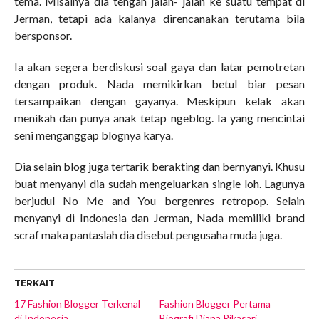
tema. Misalnya dia tengah jalan- jalan ke suatu tempat di
Jerman, tetapi ada kalanya direncanakan terutama bila
bersponsor.
Ia akan segera berdiskusi soal gaya dan latar pemotretan
dengan produk. Nada memikirkan betul biar pesan
tersampaikan dengan gayanya. Meskipun kelak akan
menikah dan punya anak tetap ngeblog. Ia yang mencintai
seni menganggap blognya karya.
Dia selain blog juga tertarik berakting dan bernyanyi. Khusu
buat menyanyi dia sudah mengeluarkan single loh. Lagunya
berjudul No Me and You bergenres retropop. Selain
menyanyi di Indonesia dan Jerman, Nada memiliki brand
scraf maka pantaslah dia disebut pengusaha muda juga.
TERKAIT
17 Fashion Blogger Terkenal
Fashion Blogger Pertama
di Indonesia
Biografi Diana Rikasari