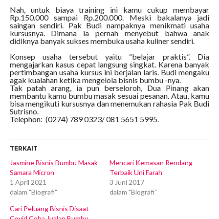
Nah, untuk biaya training ini kamu cukup membayar
Rp.150.000 sampai Rp.200.000. Meski bakalanya jadi
saingan sendiri. Pak Budi nampaknya menikmati usaha
kursusnya. Dimana ia pernah menyebut bahwa anak
didiknya banyak sukses membuka usaha kuliner sendiri.
Konsep usaha tersebut yaitu “belajar praktis”. Dia
mengajarkan kasus cepat langsung singkat. Karena banyak
pertimbangan usaha kursus ini berjalan laris. Budi mengaku
agak kualahan ketika mengelola bisnis bumbu -nya.
Tak patah arang, ia pun berseloroh, Dua Pinang akan
membantu kamu bumbu masak sesuai pesanan. Atau, kamu
bisa mengikuti kursusnya dan menemukan rahasia Pak Budi
Sutrisno.
Telephon: (0274) 789 0323/ 081 5651 5995.
TERKAIT
Jasmine Bisnis Bumbu Masak
Mencari Kemasan Rendang
Samara Micron
Terbaik Uni Farah
1 April 2021
3 Juni 2017
dalam "Biografi"
dalam "Biografi"
Cari Peluang Bisnis Disaat
Covid Coba Jualan Bumbu