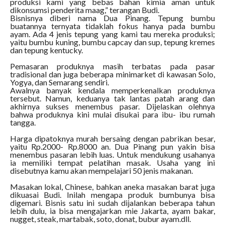
produksi kami yang bebas bahan kimia aman untuk
dikonsumsi penderita maag,” terangan Budi.
Bisnisnya diberi nama Dua Pinang. Tepung bumbu
buatannya ternyata tidaklah fokus hanya pada bumbu
ayam. Ada 4 jenis tepung yang kami tau mereka produksi;
yaitu bumbu kuning, bumbu capcay dan sup, tepung kremes
dan tepung kentucky.
Pemasaran produknya masih terbatas pada pasar
tradisional dan juga beberapa minimarket di kawasan Solo,
Yogya, dan Semarang sendiri.
Awalnya banyak kendala memperkenalkan produknya
tersebut. Namun, keduanya tak lantas patah arang dan
akhirnya sukses menembus pasar. Dijelaskan olehnya
bahwa produknya kini mulai disukai para ibu- ibu rumah
tangga.
Harga dipatoknya murah bersaing dengan pabrikan besar,
yaitu Rp.2000- Rp.8000 an. Dua Pinang pun yakin bisa
menembus pasaran lebih luas. Untuk mendukung usahanya
ia memiliki tempat pelatihan masak. Usaha yang ini
disebutnya kamu akan mempelajari 50 jenis makanan.
Masakan lokal, Chinese, bahkan aneka masakan barat juga
dikuasai Budi. Inilah mengapa produk bumbunya bisa
digemari. Bisnis satu ini sudah dijalankan beberapa tahun
lebih dulu, ia bisa mengajarkan mie Jakarta, ayam bakar,
nugget, steak, martabak, soto, donat, bubur ayam.dll.