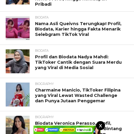
Pribadi
BIODATA
Nama Asli Queivns Terungkap! Profil,
Biodata, Karier hingga Fakta Menarik
Selebgram TikTok Viral
BIODATA
Profil dan Biodata Nadya Mahdi:
TikToker Cantik dengan Suara Merdu
yang Viral di Media Sosial
BIOGRAPHY
Charmaine Manicio, TikToker Filipina
yang Viral Lewat Wasted Challenge
dan Punya Jutaan Penggemar
BIOGRAPHY
Biodata Veronica Perasso, Profil,
X
Umur, Karier, Video dan Foto Bintang
OnlyFans yang Diburu Netizen