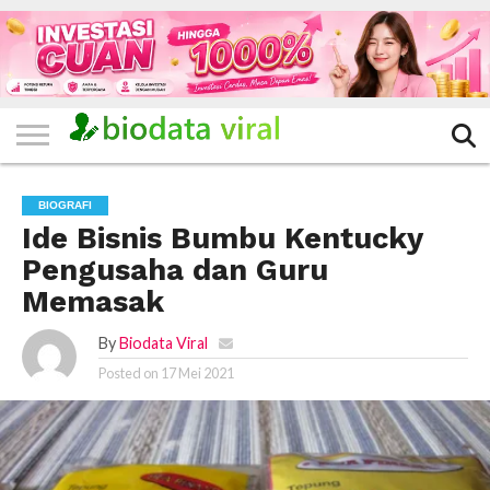
HOME
FILTER
KATEGORI
IKLAN
TERVIRAL
TRADING
KOMUNITAS
BERITA
BISNIS
LAINNYA
GRATIS
BIOGRAFI
Ide Bisnis Bumbu Kentucky
Pengusaha dan Guru
Memasak
By
Biodata Viral
Posted on
17 Mei 2021