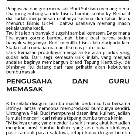
Pengusaha dan guru memasak Budi Sutrisno memang beda.
Dia mengembangkan ide bisnis bumbu kentucky. Berhasil
dia sudah menjalankan usahanya selama dua tahun lebih.
Menurut Bisnis UKM, bahwa usahanya memang masih
sekala usaha kecil.
Tau kita lebih banyak disuguhi sambal kemasan. Bagaimana
jika ayam goreng bumbu, nah, bisnis basi karena sudah
banyak saingannya. Budi memilih bisnis lain daripada lain.
Skala usaha rumahan namun dikemas profesional.
Unik kemasan produknya mengarah ke arah produk yang
sudah ada. Dari segi kemasan unik inilah, yang menjadi
andalan baginya membangun brand Tepung Kentucky. Ide
bisnisnya itu datang dari rasa prihatin akan kebutuhan
bumbu masak.
PENGUSAHA DAN GURU
MEMASAK
Kita selalu disuguhi bumbu masak berkimia. Dia bersama
istrinya lantas memcoba memproduksi bumbunya sendiri.
Untungnya Pak Budi mempunyai dasar ilmu kuliner, jadilah
ia mulai mencari- cari rahasia tepung bumbu tanpa kimia.
“Misalnya orang yang menderita sakit maag akut kemudian
mengkonsumsi bumbu kuliner yang ada bahan kimianya,
pasti tambah parah sakitnya, tetapi kalau dengan bumbu