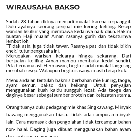
WIRAUSAHA BAKSO
Sudah 28 tahun dirinya menjadi mualaf karena terpanggil.
Dulu ayahnya seorang penjual mie kering keliling. Resep
warisan leluhur yang membawa kedainya naik daun. Bakmi
buatan Haji mualaf Aman rasanya gurih dan teksturnya
lembut loh.
“Tidak asin, juga tidak tawar. Rasanya pas dan tidak bikin
enek,” tutur pengusaha ini.
Merupakan warisan keluarga hingga sekarang. Dari
berjualan keliling Aman mampu membuka kedai sendiri.
Pria bernama asli Hermawan, begitu sudah mualaf langusng
merubah resep. Walaupun begitu rasanya masih tetap kok.
Menu andalan tentulah bakmis berbahan mie kuning, taoge,
ayam semur, bakso dan heikang. Untuk penyajian
menggunakan kuah kaldu sungguh lezat. Ada taoge dan
daginya besar sebagai sumber protein dan kelezatan utama.
Orang tuanya dulu pedagang mie khas Singkawang. Minyak
bawang menggunakan biasa. Tidak ada campuran minyak
lain. Cara memasak dan pengolahan tidak tercampur bahan
non- halal. Daging juga dibuat menggunakan bahan ayam
dan sapi tanpa campuran.