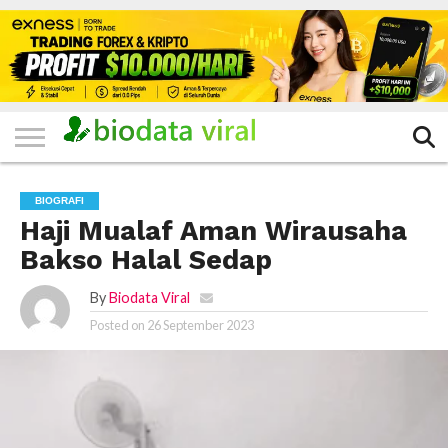
HOME
FILTER
KATEGORI
IKLAN
TERVIRAL
TRADING
KOMUNITAS
BERITA
BISNIS
LAINNYA
GRATIS
BIOGRAFI
Haji Mualaf Aman Wirausaha
Bakso Halal Sedap
By
Biodata Viral
Posted on
26 September 2023