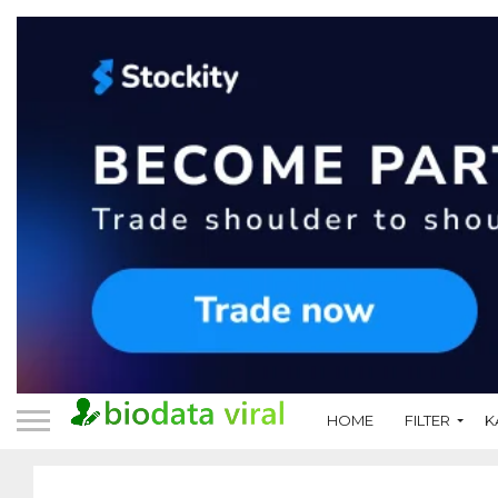
HOME
FILTER
K