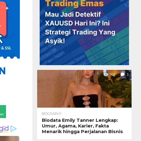
163
3
BIOGRAPHY
Biodata Emily Tanner Lengkap:
Umur, Agama, Karier, Fakta
Menarik hingga Perjalanan Bisnis