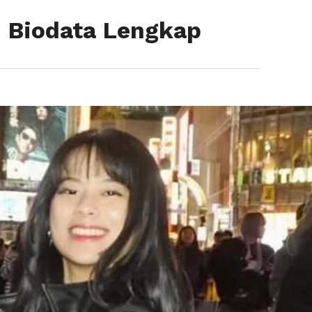
n Biodata Lengkap