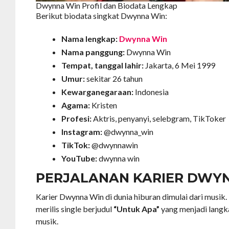
Dwynna Win Profil dan Biodata Lengkap
Berikut biodata singkat Dwynna Win:
Nama lengkap:
Dwynna Win
Nama panggung:
Dwynna Win
Tempat, tanggal lahir:
Jakarta, 6 Mei 1999
Umur:
sekitar 26 tahun
Kewarganegaraan:
Indonesia
Agama:
Kristen
Profesi:
Aktris, penyanyi, selebgram, TikToker
Instagram:
@dwynna_win
TikTok:
@dwynnawin
YouTube:
dwynna win
PERJALANAN KARIER DWY
Karier Dwynna Win di dunia hiburan dimulai dari musik
merilis single berjudul
“Untuk Apa”
yang menjadi langka
musik.