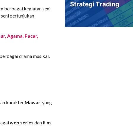
am berbagai kegiatan seni,
 seni pertunjukan
.
mur, Agama, Pacar,
 berbagai drama musikal,
an karakter
Mawar
, yang
rbagai
web series
dan
film
.