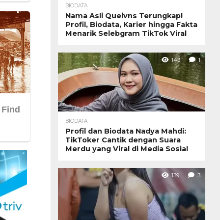
BIODATA
Nama Asli Queivns Terungkap!
Profil, Biodata, Karier hingga Fakta
Menarik Selebgram TikTok Viral
143
1
BIODATA
Profil dan Biodata Nadya Mahdi:
TikToker Cantik dengan Suara
Merdu yang Viral di Media Sosial
139
3