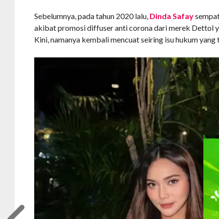
Sebelumnya, pada tahun 2020 lalu,
Dinda Safay
sempat 
akibat promosi diffuser anti corona dari merek Dettol 
Kini, namanya kembali mencuat seiring isu hukum yang t