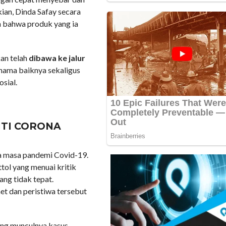
ian, Dinda Safay secara
 bahwa produk yang ia
kan telah
dibawa ke jalur
nama baiknya sekaligus
osial.
NTI CORONA
a masa pandemi Covid-19.
ttol yang menuai kritik
ng tidak tepat.
et dan peristiwa tersebut
ring munculnya kasus