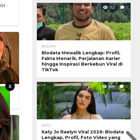
152
1
BIODATA
Biodata Mewalik Lengkap: Profil,
Fakta Menarik, Perjalanan Karier
hingga Inspirasi Berkebun Viral di
TikTok
X
148
3
ARTIS
Katy Jo Raelyn Viral 2026: Biodata
Lengkap, Profil, Foto Video yang