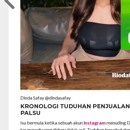
Dinda Safay @dindasafay
KRONOLOGI TUDUHAN PENJUALAN
PALSU
Isu bermula ketika sebuah akun
Instagram
menuding Di
tas mewah yang diduga tidak asli. Tuduhan tersebut d