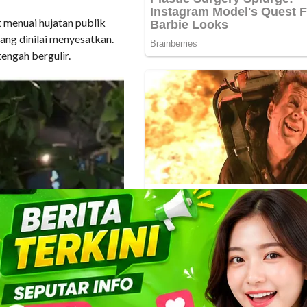
menuai hujatan publik
yang dinilai menyesatkan.
engah bergulir.