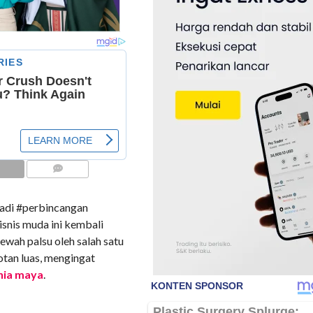
COMMENTS
adi #perbincangan
isnis muda ini kembali
ewah palsu oleh salah satu
otan luas, mengingat
nia maya
.