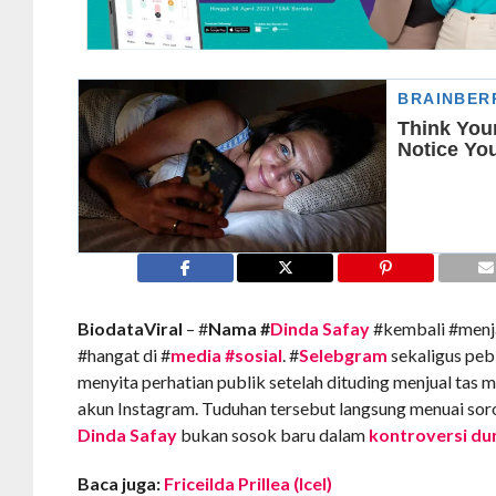
BiodataViral
– #
Nama #
Dinda Safay
#kembali #menj
#hangat di #
media #sosial
. #
Selebgram
sekaligus peb
menyita perhatian publik setelah dituding menjual tas m
akun Instagram. Tuduhan tersebut langsung menuai sor
Dinda Safay
bukan sosok baru dalam
kontroversi du
Baca juga:
Friceilda Prillea (Icel)