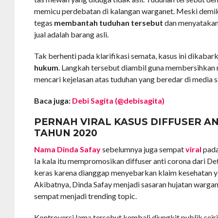
memicu perdebatan di kalangan warganet. Meski demik
tegas
membantah tuduhan tersebut
dan menyatakan
jual adalah barang asli.
Tak berhenti pada klarifikasi semata, kasus ini dikabar
hukum
. Langkah tersebut diambil guna membersihkan 
mencari kejelasan atas tuduhan yang beredar di media s
Baca juga:
Debi Sagita (@debisagita)
PERNAH VIRAL KASUS DIFFUSER A
TAHUN 2020
Nama Dinda Safay
sebelumnya juga sempat
viral
pad
Ia kala itu mempromosikan diffuser anti corona dari De
keras karena dianggap menyebarkan klaim kesehatan ya
Akibatnya, Dinda Safay menjadi sasaran hujatan wargan
sempat menjadi trending topic.
Kontroversi lama tersebut kembali diungkit publik sei