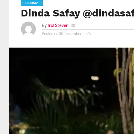
BIODATA
Dinda Safay @dindasa
By
Irul Steven
Posted on
30 Desember 2025