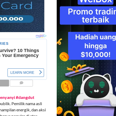
COMMENTS
enyanyi #dangdut
blik. Pemilik nama asli
enampilan energik, dan aksi
hanya populer di atas