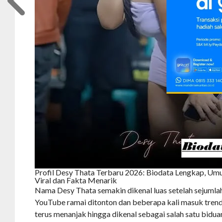
Profil Desy Thata Terbaru 2026: Biodata Lengkap, Umu
Viral dan Fakta Menarik
Nama Desy Thata semakin dikenal luas setelah sejumla
YouTube ramai ditonton dan beberapa kali masuk trendi
terus menanjak hingga dikenal sebagai salah satu bidu