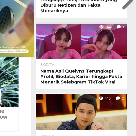
Diburu Netizen dan Fakta
Menariknya
144
1
BIODATA
Nama Asli Queivns Terungkap!
Profil, Biodata, Karier hingga Fakta
Menarik Selebgram TikTok Viral
143
2