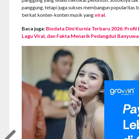
panggung, tetapi juga sukses membangun popularitas be
berkat konten-konten musik yang
viral
.
Baca juga:
Biodata Dini Kurnia Terbaru 2026: Profil
Lagu Viral, dan Fakta Menarik Pedangdut Banyuwa