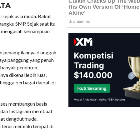
ATA
ai sejak usia muda. Bakat
bangku SMP. Sejak saat itu,
dan mengasah kemampuan
eo penampilannya diunggah
gaya panggung yang penuh
n banyak penonton.
a dikenal lebih luas,
 hingga berbagai daerah di
sukses membangun basis
k dan Instagram membuat
mat dangdut muda.
terus memiliki tempat di