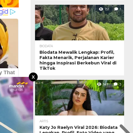
151
1
BIODATA
Biodata Mewalik Lengkap: Profil,
Fakta Menarik, Perjalanan Karier
hingga Inspirasi Berkebun Viral di
TikTok
X
147
3
ARTIS
Katy Jo Raelyn Viral 2026: Biodata
Lengkap, Profil, Foto Video yang