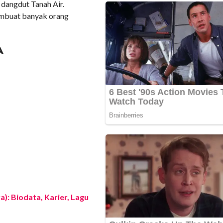
 dangdut Tanah Air.
embuat banyak orang
A
): Biodata, Karier, Lagu