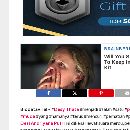
Biodataviral
– #
Desy Thata
#menjadi #salah #satu #
p
#muda
#yang #namanya #terus #mencuri #perhatian #pu
Desi Andriyana Putri
ini dikenal lewat suara merdu, p
panggung yang selalu memikat penonton. Sosoknya tak 