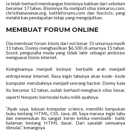
Ia telah berhasil membangun bisnisnya bahkan dari sebelum
berumur 17 tahun. Bisnisnya itu meliputi situs kinkarso.com,
chrisitianavenue.org, battleforums.com dan live.tv.ts, yang
melahirkan pendapatan tetap yang mengejutkan.
MEMBUAT FORUM ONLINE
Dia membuat forum bisnis dari nol besar. Di umurnya masih
11 tahun, Donny menghasilkan $6.500 di umurnya 15 tahun.
Sosok pengusaha muda yang tidak lahir sebagai ambisius
menguasai bisnis internet.
Keinginannya menjadi insinyur berbalik arah menjadi
entrepreneur internet. Rasa ingin tahunya akan kode- kode
komputer merubahnya menjadi seorang hacker. Donny kala
itu berumur 12 tahun, sudah berhasil menghack situs besar,
seperti Neopets bermodal buku milik ayahnya.
“Ayah saya, lulusan komputer science, memiliki tumpukan
buku tentang HTML, CSS, Java. dll. Saya merasa ingin tahu
dan menemukan itu sangat keren ketika membalik- balik
halaman tentang HTML dasar. Dari sanalah semuanya
dimulai,” kenangnya