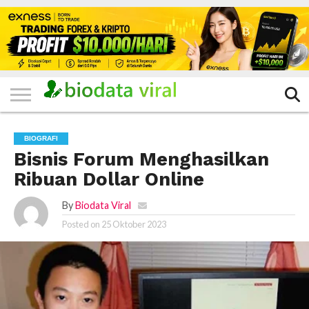
HOME
FILTER
KATEGORI
IKLAN
TERVIRAL
TRADING
KOMUNITAS
BERITA
BISNIS
LAINNYA
GRATIS
BIOGRAFI
Bisnis Forum Menghasilkan
Ribuan Dollar Online
By
Biodata Viral
Posted on
25 Oktober 2023