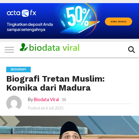
HOME
FILTER
KATEGORI
IKLAN
TERVIRAL
TRADING
KOMUNITAS
BERITA
BISNIS
LAINNYA
GRATIS
BIOGRAFI
Biografi Tretan Muslim:
Komika dari Madura
By
Biodata Viral
Posted on
6 Juli 2025