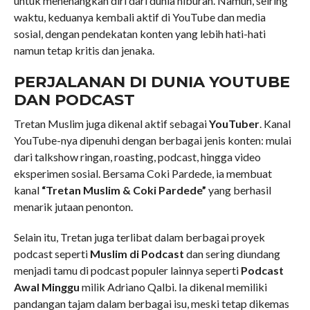
untuk menenangkan diri dari dunia hiburan. Namun, seiring
waktu, keduanya kembali aktif di YouTube dan media
sosial, dengan pendekatan konten yang lebih hati-hati
namun tetap kritis dan jenaka.
PERJALANAN DI DUNIA YOUTUBE
DAN PODCAST
Tretan Muslim juga dikenal aktif sebagai
YouTuber
. Kanal
YouTube-nya dipenuhi dengan berbagai jenis konten: mulai
dari talkshow ringan, roasting, podcast, hingga video
eksperimen sosial. Bersama Coki Pardede, ia membuat
kanal
“Tretan Muslim & Coki Pardede”
yang berhasil
menarik jutaan penonton.
Selain itu, Tretan juga terlibat dalam berbagai proyek
podcast seperti
Muslim di Podcast
dan sering diundang
menjadi tamu di podcast populer lainnya seperti
Podcast
Awal Minggu
milik Adriano Qalbi. Ia dikenal memiliki
pandangan tajam dalam berbagai isu, meski tetap dikemas