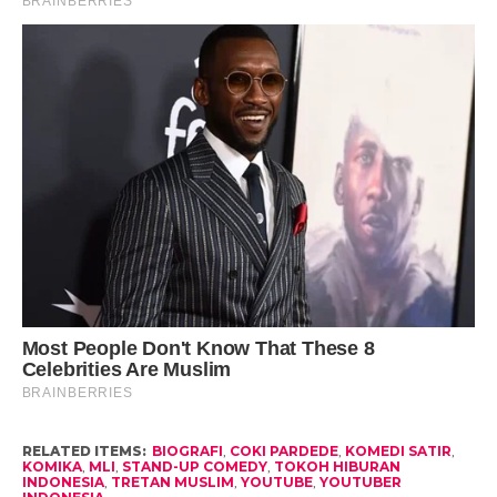
RELATED ITEMS:
BIOGRAFI
,
COKI PARDEDE
,
KOMEDI SATIR
,
KOMIKA
,
MLI
,
STAND-UP COMEDY
,
TOKOH HIBURAN
INDONESIA
,
TRETAN MUSLIM
,
YOUTUBE
,
YOUTUBER