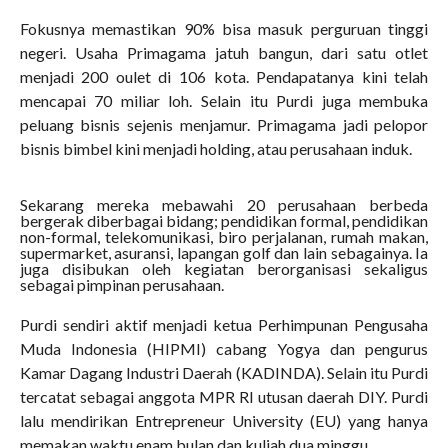
Fokusnya memastikan 90% bisa masuk perguruan tinggi
negeri. Usaha Primagama jatuh bangun, dari satu otlet
menjadi 200 oulet di 106 kota. Pendapatanya kini telah
mencapai 70 miliar loh. Selain itu Purdi juga membuka
peluang bisnis sejenis menjamur. Primagama jadi pelopor
bisnis bimbel kini menjadi holding, atau perusahaan induk.
Sekarang mereka mebawahi 20 perusahaan berbeda
bergerak diberbagai bidang; pendidikan formal, pendidikan
non-formal, telekomunikasi, biro perjalanan, rumah makan,
supermarket, asuransi, lapangan golf dan lain sebagainya. Ia
juga disibukan oleh kegiatan berorganisasi sekaligus
sebagai pimpinan perusahaan.
Purdi sendiri aktif menjadi ketua Perhimpunan Pengusaha
Muda Indonesia (HIPMI) cabang Yogya dan pengurus
Kamar Dagang Industri Daerah (KADINDA). Selain itu Purdi
tercatat sebagai anggota MPR RI utusan daerah DIY. Purdi
lalu mendirikan Entrepreneur University (EU) yang hanya
memakan waktu enam bulan dan kuliah dua minggu.