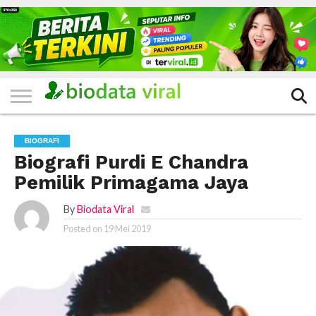
HOME
FILTER
KATEGORI
IKLAN
TERVIRAL
TRADING
KOMUNITAS
BERITA
BISNIS
LAINNYA
GRATIS
BIOGRAFI
Biografi Purdi E Chandra
Pemilik Primagama Jaya
By
Biodata Viral
Posted on
19 Mei 2019