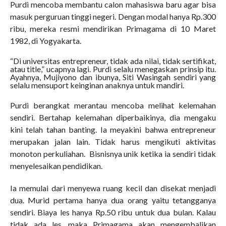
Purdi mencoba membantu calon mahasiswa baru agar bisa
masuk perguruan tinggi negeri. Dengan modal hanya Rp.300
ribu, mereka resmi mendirikan Primagama di 10 Maret
1982, di Yogyakarta.
“Di universitas entrepreneur, tidak ada nilai, tidak sertifikat,
atau title,” ucapnya lagi. Purdi selalu menegaskan prinsip itu.
Ayahnya, Mujiyono dan ibunya, Siti Wasingah sendiri yang
selalu mensuport keinginan anaknya untuk mandiri.
Purdi berangkat merantau mencoba melihat kelemahan
sendiri. Bertahap kelemahan diperbaikinya, dia mengaku
kini telah tahan banting. Ia meyakini bahwa entrepreneur
merupakan jalan lain. Tidak harus mengikuti aktivitas
monoton perkuliahan. Bisnisnya unik ketika ia sendiri tidak
menyelesaikan pendidikan.
Ia memulai dari menyewa ruang kecil dan disekat menjadi
dua. Murid pertama hanya dua orang yaitu tetangganya
sendiri. Biaya les hanya Rp.50 ribu untuk dua bulan. Kalau
tidak ada les, maka Primagama akan mengembalikan