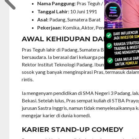
Nama Panggung:
Pras Teguh / Praz Teguh
Tanggal Lahir:
10 Juni 1991
Asal:
Padang, Sumatera Barat
Pekerjaan:
Komika, Aktor, Penulis, Musisi
AWAL KEHIDUPAN DAN PENDID
Pras Teguh lahir di Padang, Sumatera Barat, sebagai ana
bersaudara. Ia berasal dari keluarga pendidik; sang aya
Rektor Institut Teknologi Padang. Ibunya, Syalfia Ankun
sosok yang banyak menginspirasi Pras, termasuk dalam b
rintis.
Ia mengenyam pendidikan di SMA Negeri 3 Padang, lal
Bekasi. Setelah lulus, Pras sempat kuliah di STBA Pr
jurusan Sastra Inggris, namun tidak menyelesaikannya ka
mengejar karier di dunia komedi.
KARIER STAND-UP COMEDY