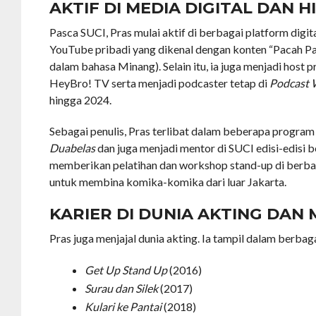
AKTIF DI MEDIA DIGITAL DAN 
Pasca SUCI, Pras mulai aktif di berbagai platform digit
YouTube pribadi yang dikenal dengan konten “Pacah Par
dalam bahasa Minang). Selain itu, ia juga menjadi host
HeyBro! TV serta menjadi podcaster tetap di
Podcast 
hingga 2024.
Sebagai penulis, Pras terlibat dalam beberapa program 
Duabelas
dan juga menjadi mentor di SUCI edisi-edisi be
memberikan pelatihan dan workshop stand-up di berba
untuk membina komika-komika dari luar Jakarta.
KARIER DI DUNIA AKTING DAN 
Pras juga menjajal dunia akting. Ia tampil dalam berbagai
Get Up Stand Up
(2016)
Surau dan Silek
(2017)
Kulari ke Pantai
(2018)