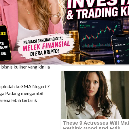
IKAN
k sulung dari tiga
h, Hendri Nofrianto, adalah
iarti, dikenal sebagai
isnis kuliner yang kini ia
u pindah ke SMA Negeri 7
ayoga Padang mengambil
rena lebih tertarik