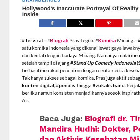
#Terviral
– #
Biografi
Pras Teguh: #
Komika
Minang –
satu komika Indonesia yang dikenal lewat gaya lawaknya
dan kental dengan budaya Minang. Namanya mulai menc
setelah tampil di ajang
#
Stand Up Comedy Indonesia
(
berhasil memikat penonton dengan cerita-cerita kesehar
Tak hanya sukses sebagai komika, Pras juga aktif seba
konten digital
,
#penulis
, hingga
#vokalis band
. Perja
berliku namun konsisten menjadikannya sosok inspiratif
Air.
Baca Juga:
Biografi dr. Ti
Mandira Hudhi: Dokter, 
dan Aktivis Kesehatan Mi