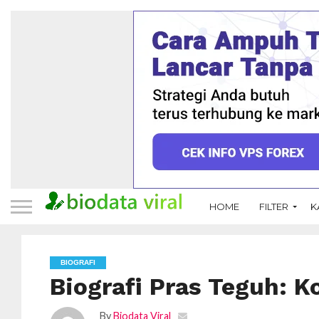
HOME
FILTER
K
BIOGRAFI
Biografi Pras Teguh: 
By
Biodata Viral