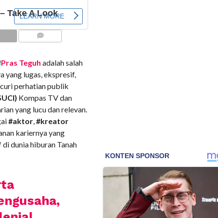
COMMENTS
#
Pras Teguh
adalah salah
 yang lugas, ekspresif,
uri perhatian publik
SUCI)
Kompas TV dan
ian yang lucu dan relevan.
gai
#aktor
,
#kreator
lanan kariernya yang
 di dunia hiburan Tanah
rta
Pengusaha,
lenial