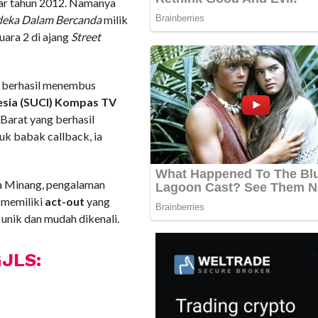
tar tahun 2012. Namanya
eka Dalam Bercanda
milik
uara 2 di ajang
Street
ia berhasil menembus
sia (SUCI) Kompas TV
 Barat yang berhasil
k babak callback, ia
ya Minang, pengalaman
l memiliki
act-out
yang
unik dan mudah dikenali.
GJLS: