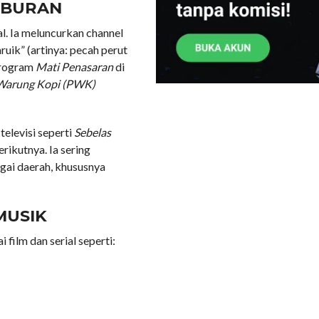
HIBURAN
al. Ia meluncurkan channel
uik” (artinya: pecah perut
 program
Mati Penasaran
di
Warung Kopi (PWK)
televisi seperti
Sebelas
rikutnya. Ia sering
gai daerah, khususnya
MUSIK
 film dan serial seperti: