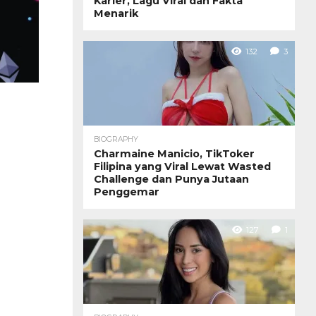
Karier, Lagu Viral dan Fakta
Menarik
132
3
BIOGRAPHY
Charmaine Manicio, TikToker
Filipina yang Viral Lewat Wasted
Challenge dan Punya Jutaan
Penggemar
127
1