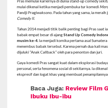
Pras memulai kariernya di dunia stand-up comedy seki
mulai dikenal ketika menjadi pembuka tur komedi
Merd
Pandji Pragiwaksono. Pada tahun yang sama, ia meraih j
Comedy II
.
Tahun 2014 menjadi titik balik penting bagi Pras saat 
babak empat besar di ajang
Stand Up Comedy Indone
musim ke-4
. Ia menjadi komika pertama asal Sumatera
menembus babak tersebut. Karena pernah dua kali masu
dijuluki “Anak Callback” oleh para penonton dan juri.
Gaya komedi Pras sangat kuat dalam eksplorasi buda
personal, serta fenomena sosial di sekitarnya. Ia dikena
ekspresif dan logat khas yang membuat penampilannya 
Baca Juga:
Review Film 
Ibuku Ibu-ibu