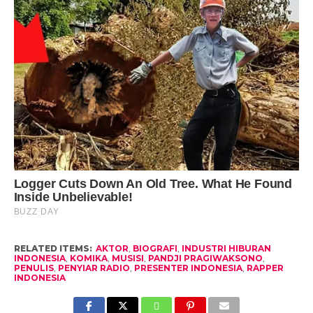
RELATED ITEMS:
AKTOR
,
BIOGRAFI
,
INDUSTRI HIBURAN
INDONESIA
,
KOMIKA
,
MUSISI
,
PANDJI PRAGIWAKSONO
,
PENULIS
,
PENYIAR RADIO
,
PRESENTER INDONESIA
,
RAPPER
INDONESIA