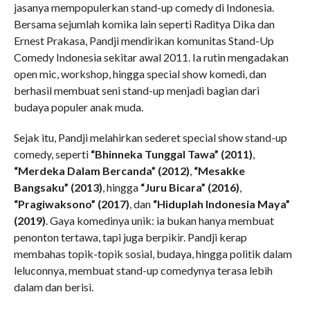
jasanya mempopulerkan stand-up comedy di Indonesia.
Bersama sejumlah komika lain seperti Raditya Dika dan
Ernest Prakasa, Pandji mendirikan komunitas Stand-Up
Comedy Indonesia sekitar awal 2011. Ia rutin mengadakan
open mic, workshop, hingga special show komedi, dan
berhasil membuat seni stand-up menjadi bagian dari
budaya populer anak muda.
Sejak itu, Pandji melahirkan sederet special show stand-up
comedy, seperti
“Bhinneka Tunggal Tawa” (2011)
,
“Merdeka Dalam Bercanda” (2012)
,
“Mesakke
Bangsaku” (2013)
, hingga
“Juru Bicara” (2016)
,
“Pragiwaksono” (2017)
, dan
“Hiduplah Indonesia Maya”
(2019)
. Gaya komedinya unik: ia bukan hanya membuat
penonton tertawa, tapi juga berpikir. Pandji kerap
membahas topik-topik sosial, budaya, hingga politik dalam
leluconnya, membuat stand-up comedynya terasa lebih
dalam dan berisi.