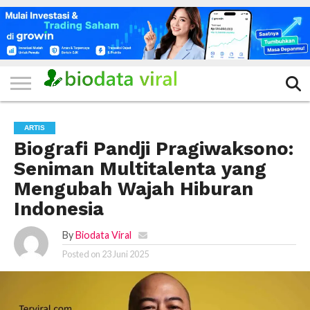
HOME
FILTER
KATEGORI
IKLAN
TERVIRAL
TRADING
KOMUNITAS
BERITA
BISNIS
LAINNYA
GRATIS
ARTIS
Biografi Pandji Pragiwaksono:
Seniman Multitalenta yang
Mengubah Wajah Hiburan
Indonesia
By
Biodata Viral
Posted on
23 Juni 2025