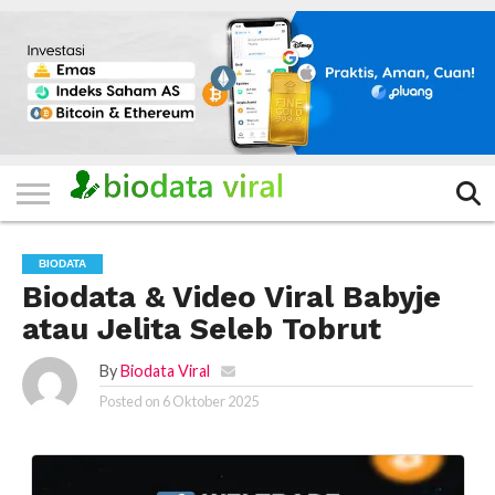
HOME
FILTER
KATEGORI
IKLAN
TERVIRAL
TRADING
KOMUNITAS
BERITA
BISNIS
LAINNYA
GRATIS
BIODATA
Biodata & Video Viral Babyje
atau Jelita Seleb Tobrut
By
Biodata Viral
Posted on
6 Oktober 2025