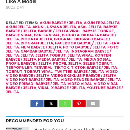
RELATED ITEMS:
AKUN BABYJE / JELITA
,
AKUN FERA JELITA
,
AKUN JELITA
,
AKUN LUSYANA JELITA
,
ASAL JELITA
,
BABYJE
,
BABYJE / JELITA
,
BABYJE / JELITA VIRAL
,
BABYJE TOBRUT
,
BABYJE VIRAL
,
BERITA VIRAL
,
BIODATA
,
BIODATA BABYJE /
JELITA
,
BIODATA JELITA
,
BIOGRAFI
,
BIOGRAFI BABYJE /
JELITA
,
BIOGRAFI JELITA
,
FACEBOOK BABYJE / JELITA
,
FERA
JELITA
,
FILM BABYJE / JELITA
,
FOTO BABYJE / JELITA
,
FOTO
JELITA
,
GAMBAR BABYJE / JELITA
,
INSTAGRAM BABYJE /
JELITA
,
JELITA
,
JELITA TOBRUT
,
JELITA VIRAL
,
KONTEN
BABYJE / JELITA
,
MEDIA BABYJE / JELITA
,
MEDIA SOSIAL
,
PROFIL BABYJE / JELITA
,
PROFIL JELITA
,
SELEB TOBRUT
,
TERPOPULER
,
TERVIRAL
,
TIKTOK
,
TIKTOK BABYJE / JELITA
,
TOBRUT
,
TOBRUT VIRAL
,
TWITTER BABYJE / JELITA
,
VIDEO
,
VIDEO BABYJE / JELITA
,
VIDEO EKSKLUSIF BABYJE / JELITA
,
VIDEO HOT BABYJE / JELITA
,
VIDEO PENDEK BABYJE / JELITA
,
VIDEO PRIBADI BABYJE / JELITA
,
VIDEO VIRAL
,
VIDEO VIRAL
BABYJE / JELITA
,
VIRAL
,
X BABYJE / JELITA
,
YOUTUBE BABYJE /
JELITA
RECOMMENDED FOR YOU
Biodata Kobo Kanaeru: Profil, Umur,