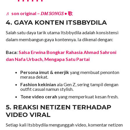
♬ son original – 𝐷𝑀 𝑆𝑂𝑁𝐺𝑆 • 歌
4. GAYA KONTEN ITSBBYDILA
Salah satu daya tarik utama Itsbbydila adalah konsistensi
dalam membangun gaya kontennya. Ia dikenal dengan:
Baca:
Salsa Erwina Bongkar Rahasia Ahmad Sahroni
dan Nafa Urbach, Mengapa Satu Partai
Persona imut & enerjik
yang membuat penonton
merasa dekat.
Fashion kekinian
ala Gen Z, sering tampil dengan
outfit casual namun stylish.
Tone video cerah
yang memperkuat kesan fresh.
5. REAKSI NETIZEN TERHADAP
VIDEO VIRAL
Setiap kali Itsbbydila mengunggah video, komentar netizen