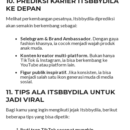
10. PREDIKSI KARIER ITSBBYDILA
KE DEPAN
Melihat perkembangan pesatnya, Itsbbydila diprediksi
akan semakin berkembang sebagai:
Selebgram & Brand Ambassador.
Dengan gaya
fashion khasnya, ia cocok menjadi wajah produk
anak muda.
Konten kreator multi-platform.
Bukan hanya
TikTok & Instagram, ia bisa berkembang ke
YouTube atau platform lain.
Figur publik inspiratif.
Jika konsisten, ia bisa
menjadi salah satu ikon generasi muda di media
sosial.
11. TIPS ALA ITSBBYDILA UNTUK
JADI VIRAL
Bagi kamu yang ingin mengikuti jejak Itsbbydila, berikut
beberapa tips yang bisa dipetik:
Ikuti tren TikTok secepat mungkin.