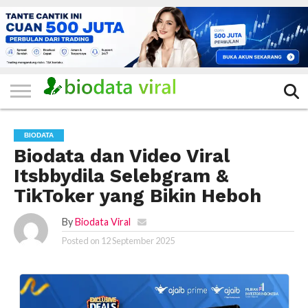
HOME
FILTER
KATEGORI
IKLAN
TERVIRAL
TRADING
KOMUNITAS
BERITA
BISNIS
LAINNYA
GRATIS
BIODATA
Biodata dan Video Viral
Itsbbydila Selebgram &
TikToker yang Bikin Heboh
By
Biodata Viral
Posted on
12 September 2025