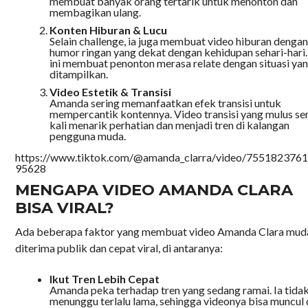
membuat banyak orang tertarik untuk menonton dan
membagikan ulang.
Konten Hiburan & Lucu
Selain challenge, ia juga membuat video hiburan denga
humor ringan yang dekat dengan kehidupan sehari-hari.
ini membuat penonton merasa relate dengan situasi ya
ditampilkan.
Video Estetik & Transisi
Amanda sering memanfaatkan efek transisi untuk
mempercantik kontennya. Video transisi yang mulus se
kali menarik perhatian dan menjadi tren di kalangan
pengguna muda.
https://www.tiktok.com/@amanda_clarra/video/755182376
95628
MENGAPA VIDEO AMANDA CLARA
BISA VIRAL?
Ada beberapa faktor yang membuat video Amanda Clara mud
diterima publik dan cepat viral, di antaranya:
Ikut Tren Lebih Cepat
Amanda peka terhadap tren yang sedang ramai. Ia tida
menunggu terlalu lama, sehingga videonya bisa muncul 