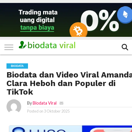
HOME
FILTER
KATEGORI
IKLAN
TERVIRAL
TRADING
KOMUNITAS
BERITA
BISNIS
LAINNYA
GRATIS
BIODATA
Biodata dan Video Viral Amand
Clara Heboh dan Populer di
TikTok
By
Biodata Viral
Posted on
3 Oktober 2025