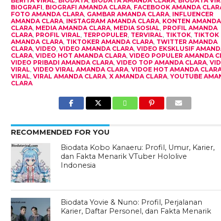
BERITA VIRAL
,
BIODATA
,
BIODATA AMANDA CLARA
,
BIODATA VI
BIOGRAFI
,
BIOGRAFI AMANDA CLARA
,
FACEBOOK AMANDA CLAR
FOTO AMANDA CLARA
,
GAMBAR AMANDA CLARA
,
INFLUENCER
AMANDA CLARA
,
INSTAGRAM AMANDA CLARA
,
KONTEN AMAND
CLARA
,
MEDIA AMANDA CLARA
,
MEDIA SOSIAL
,
PROFIL AMANDA
CLARA
,
PROFIL VIRAL
,
TERPOPULER
,
TERVIRAL
,
TIKTOK
,
TIKTOK
AMANDA CLARA
,
TIKTOKER AMANDA CLARA
,
TWITTER AMANDA
CLARA
,
VIDEO
,
VIDEO AMANDA CLARA
,
VIDEO EKSKLUSIF AMAN
CLARA
,
VIDEO HOT AMANDA CLARA
,
VIDEO POPULER AMANDA C
VIDEO PRIBADI AMANDA CLARA
,
VIDEO TOP AMANDA CLARA
,
VI
VIRAL
,
VIDEO VIRAL AMANDA CLARA
,
VIDOE HOT AMANDA CLAR
VIRAL
,
VIRAL AMANDA CLARA
,
X AMANDA CLARA
,
YOUTUBE AMA
CLARA
RECOMMENDED FOR YOU
Biodata Kobo Kanaeru: Profil, Umur, Karier,
dan Fakta Menarik VTuber Hololive
Indonesia
Biodata Yovie & Nuno: Profil, Perjalanan
Karier, Daftar Personel, dan Fakta Menarik