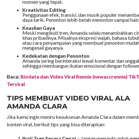
momen yang tepat.
Kreativitas Editing
Penggunaan efek, transisi, dan musik populer menamb
daya tarik. Penonton lebih betah menonton sampai habi
Keaslian Gaya
Meski mengikuti tren, Amanda selalu menambahkan cir
khas pribadinya. Misalnya ekspresi wajah, bahasa tubu
atau cara penyampaian yang membuat penonton muda
mengenali gayanya.
Kedekatan dengan Penonton
Amanda sering berinteraksi lewat komentar dan ungga
sehingga membangun ikatan emosional dengan followe
Baca:
Biodata dan Video Viral Rennie (newaccrennie) Tik
Terviral
TIPS MEMBUAT VIDEO VIRAL ALA
AMANDA CLARA
Jika kamu ingin meniru kesuksesan Amanda Clara dalam mem
konten viral, berikut tips yang bisa diterapkan:
Ikuti Tren Secara Cepat
– Jangan menunda untuk me