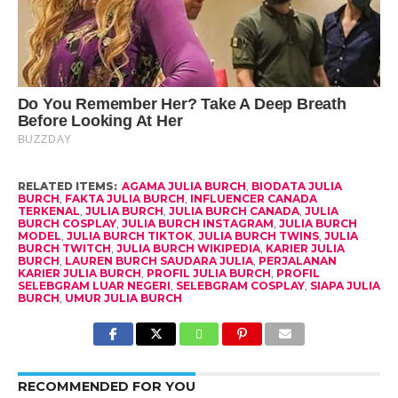
RELATED ITEMS:
AGAMA JULIA BURCH
,
BIODATA JULIA
BURCH
,
FAKTA JULIA BURCH
,
INFLUENCER CANADA
TERKENAL
,
JULIA BURCH
,
JULIA BURCH CANADA
,
JULIA
BURCH COSPLAY
,
JULIA BURCH INSTAGRAM
,
JULIA BURCH
MODEL
,
JULIA BURCH TIKTOK
,
JULIA BURCH TWINS
,
JULIA
BURCH TWITCH
,
JULIA BURCH WIKIPEDIA
,
KARIER JULIA
BURCH
,
LAUREN BURCH SAUDARA JULIA
,
PERJALANAN
KARIER JULIA BURCH
,
PROFIL JULIA BURCH
,
PROFIL
SELEBGRAM LUAR NEGERI
,
SELEBGRAM COSPLAY
,
SIAPA JULIA
BURCH
,
UMUR JULIA BURCH
RECOMMENDED FOR YOU