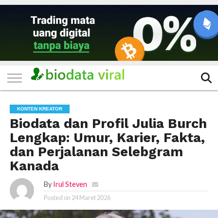
HOME
FILTER
KATEGORI
IKLAN
TERVIRAL
TRADING
KOMUNITAS
BERITA
BISNIS
LAINNYA
GRATIS
KONTEN KREATOR
Biodata dan Profil Julia Burch
Lengkap: Umur, Karier, Fakta,
dan Perjalanan Selebgram
Kanada
By
Irul Steven
Posted on
24 Maret 2026