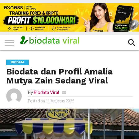
HOME
FILTER
KATEGORI
IKLAN
TERVIRAL
TRADING
KOMUNITAS
BERITA
BISNIS
LAINNYA
GRATIS
BIODATA
Biodata dan Profil Amalia
Mutya Zain Sedang Viral
By
Biodata Viral
Posted on
11 Agustus 2025