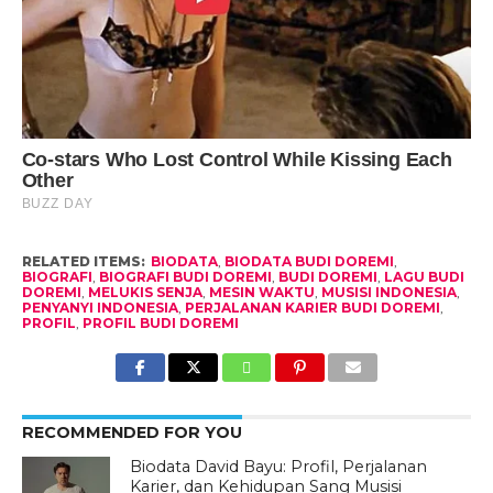
RELATED ITEMS:
BIODATA
,
BIODATA BUDI DOREMI
,
BIOGRAFI
,
BIOGRAFI BUDI DOREMI
,
BUDI DOREMI
,
LAGU BUDI
DOREMI
,
MELUKIS SENJA
,
MESIN WAKTU
,
MUSISI INDONESIA
,
PENYANYI INDONESIA
,
PERJALANAN KARIER BUDI DOREMI
,
PROFIL
,
PROFIL BUDI DOREMI
RECOMMENDED FOR YOU
Biodata David Bayu: Profil, Perjalanan
Karier, dan Kehidupan Sang Musisi