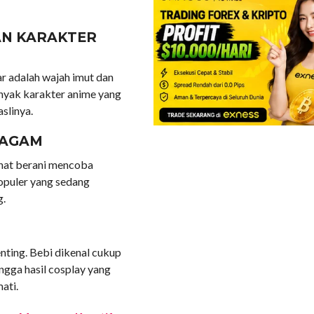
AN KARAKTER
ar adalah wajah imut dan
anyak karakter anime yang
aslinya.
RAGAM
lihat berani mencoba
populer yang sedang
g.
enting. Bebi dikenal cukup
ngga hasil cosplay yang
ati.