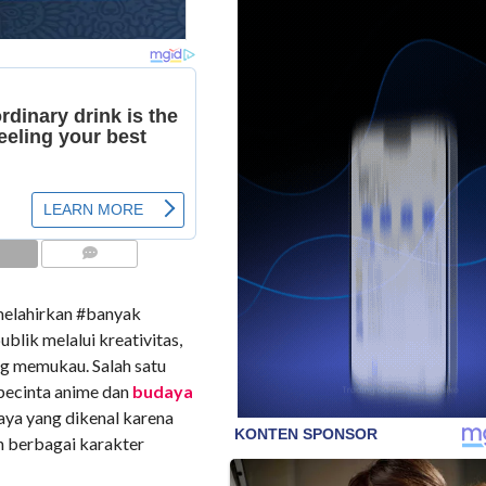
COMMENTS
melahirkan #banyak
blik melalui kreativitas,
g memukau. Salah satu
pecinta anime dan
budaya
baya yang dikenal karena
berbagai karakter