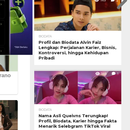
149
2
BIODATA
Profil dan Biodata Alvin Faiz
Lengkap: Perjalanan Karier, Bisnis,
Kontroversi, hingga Kehidupan
Pribadi
148
1
BIODATA
Nama Asli Queivns Terungkap!
Profil, Biodata, Karier hingga Fakta
Menarik Selebgram TikTok Viral