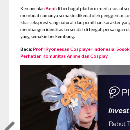
Kemunculan
Bebi
di berbagai platform media sosial ser
membuat namanya semakin dikenal oleh penggemar cos
khas, ekspresi yang natural, dan pemilihan karakter yan
membangun identitas tersendiri di tengah persaingan d
yang semakin berkembang.
Baca:
Profil Ryoneesan Cosplayer Indonesia: Sosok
Perhatian Komunitas Anime dan Cosplay