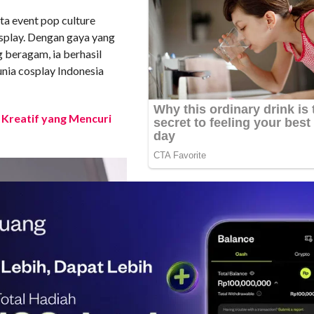
ta event pop culture
play. Dengan gaya yang
g beragam, ia berhasil
unia cosplay Indonesia
 Kreatif yang Mencuri