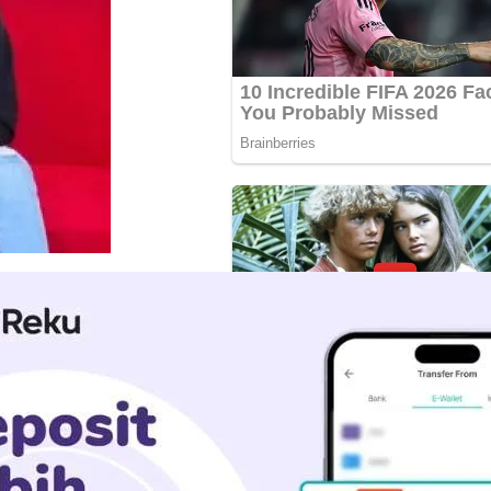
ha. Pria bernama lengkap
alah pengusaha sukses yang
 pengusaha pemula agar