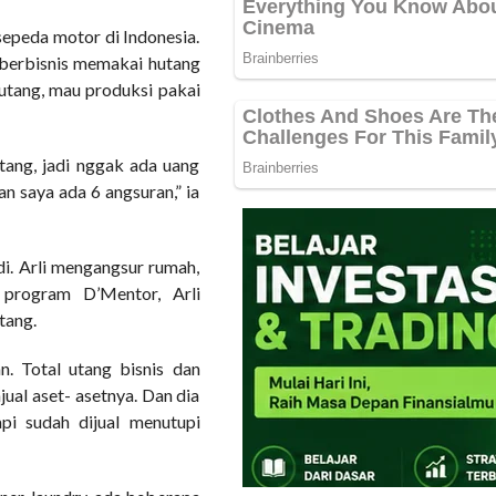
sepeda motor di Indonesia.
 berbisnis memakai hutang
utang, mau produksi pakai
utang, jadi nggak ada uang
n saya ada 6 angsuran,” ia
di. Arli mengangsur rumah,
 program D’Mentor, Arli
tang.
n. Total utang bisnis dan
jual aset- asetnya. Dan dia
api sudah dijual menutupi