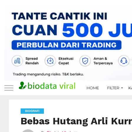
HOME
FILTER
K
BIOGRAFI
Bebas Hutang Arli Kur