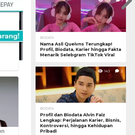
144
1
BIODATA
Nama Asli Queivns Terungkap!
Profil, Biodata, Karier hingga Fakta
Menarik Selebgram TikTok Viral
143
2
BIODATA
Profil dan Biodata Alvin Faiz
Lengkap: Perjalanan Karier, Bisnis,
Kontroversi, hingga Kehidupan
Pribadi