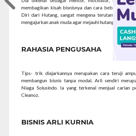
Dia dikenal sebagai mentor, motivator, memberika
membagikan kisah bisnisnya dan cara bebas hutang
Diri dari Hutang, sangat mengena terutama bagi yan
mengajurkan anak muda agar mejauhi hutang bank.
RAHASIA PENGUSAHA
Tips- trik diajarkannya merupakan cara teruji amp
membangun bisnis tanpa modal. Arli sendiri merup
Niaga Solusindo. Ia yang terkenal menjual caria
Cleanoz.
BISNIS ARLI KURNIA