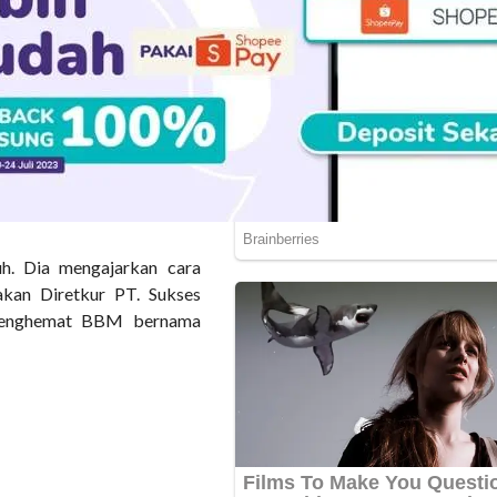
n tips- tips sukses. Dia
. Jargonnya Membebaskan
g mau merintis usaha. Ia
uh. Dia mengajarkan cara
akan Diretkur PT. Sukses
n penghemat BBM bernama