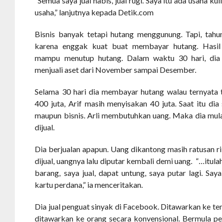
“Semua saya jual habis, jual rugi. Saya itu ada usaha ku
usaha,” lanjutnya kepada Detik.com
Bisnis banyak tetapi hutang menggunung. Tapi, tahu
karena enggak kuat buat membayar hutang. Hasil 
mampu menutup hutang. Dalam waktu 30 hari, dia 
menjuali aset dari November sampai Desember.
Selama 30 hari dia membayar hutang walau ternyata 
400 juta, Arif masih menyisakan 40 juta. Saat itu dia
maupun bisnis. Arli membutuhkan uang. Maka dia mula
dijual.
Dia berjualan apapun. Uang dikantong masih ratusan rib
dijual, uangnya lalu diputar kembali demi uang. “…itula
barang, saya jual, dapat untung, saya putar lagi. Saya
kartu perdana,” ia menceritakan.
Dia jual penguat sinyak di Facebook. Ditawarkan ke t
ditawarkan ke orang secara konvensional. Bermula pe