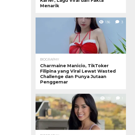
Karier, Lagu Viral dan Fakta
Menarik
136
3
BIOGRAPHY
Charmaine Manicio, TikToker
Filipina yang Viral Lewat Wasted
Challenge dan Punya Jutaan
Penggemar
131
1