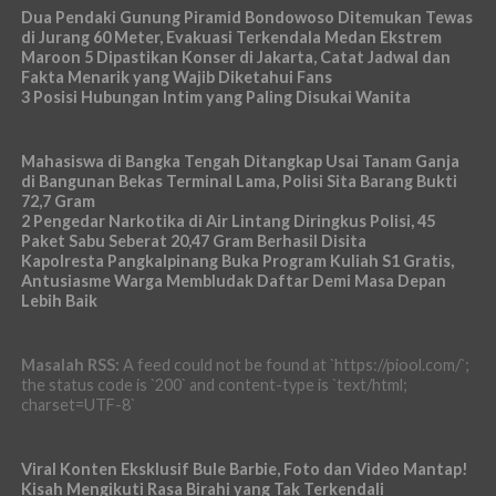
Dua Pendaki Gunung Piramid Bondowoso Ditemukan Tewas
di Jurang 60 Meter, Evakuasi Terkendala Medan Ekstrem
Maroon 5 Dipastikan Konser di Jakarta, Catat Jadwal dan
Fakta Menarik yang Wajib Diketahui Fans
3 Posisi Hubungan Intim yang Paling Disukai Wanita
Mahasiswa di Bangka Tengah Ditangkap Usai Tanam Ganja
di Bangunan Bekas Terminal Lama, Polisi Sita Barang Bukti
72,7 Gram
2 Pengedar Narkotika di Air Lintang Diringkus Polisi, 45
Paket Sabu Seberat 20,47 Gram Berhasil Disita
Kapolresta Pangkalpinang Buka Program Kuliah S1 Gratis,
Antusiasme Warga Membludak Daftar Demi Masa Depan
Lebih Baik
Masalah RSS:
A feed could not be found at `https://piool.com/`;
the status code is `200` and content-type is `text/html;
charset=UTF-8`
Viral Konten Eksklusif Bule Barbie, Foto dan Video Mantap!
Kisah Mengikuti Rasa Birahi yang Tak Terkendali