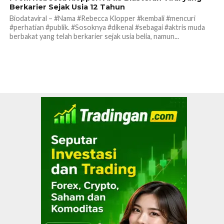
Berkarier Sejak Usia 12 Tahun
Biodataviral – #Nama #Rebecca Klopper #kembali #mencuri
#perhatian #publik. #Sosoknya #dikenal #sebagai #aktris muda
berbakat yang telah berkarier sejak usia belia, namun...