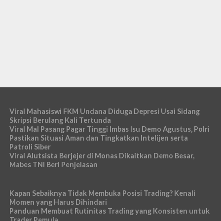
Viral Mahasiswi FKM Undana Diduga Depresi Usai Sidang
Skripsi Berulang Kali Tertunda
Viral Mal Pasang Pagar Tinggi Imbas Isu Demo Agustus, Polri
Pastikan Situasi Aman dan Tingkatkan Intelijen serta
Patroli Siber
Viral Alutsista Berjejer di Monas Dikaitkan Demo Besar,
Mabes TNI Beri Penjelasan
Kapan Sebaiknya Tidak Membuka Posisi Trading? Kenali
Momen yang Harus Dihindari
Panduan Membuat Rutinitas Trading yang Konsisten untuk
Trader Pemula