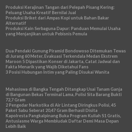
Produksi Kerajinan Tangan dari Pelepah Pisang Kering:
Peluang Usaha Kreatif Bernilai Jual
Produksi Briket dari Ampas Kopi untuk Bahan Bakar
Alternatif
Produksi Kain Serbaguna Dapur: Panduan Memulai Usaha
yang Menjanjikan untuk Pebisnis Pemula
Dua Pendaki Gunung Piramid Bondowoso Ditemukan Tewas
di Jurang 60 Meter, Evakuasi Terkendala Medan Ekstrem
Maroon 5 Dipastikan Konser di Jakarta, Catat Jadwal dan
Fakta Menarik yang Wajib Diketahui Fans
3 Posisi Hubungan Intim yang Paling Disukai Wanita
Mahasiswa di Bangka Tengah Ditangkap Usai Tanam Ganja
di Bangunan Bekas Terminal Lama, Polisi Sita Barang Bukti
72,7 Gram
2 Pengedar Narkotika di Air Lintang Diringkus Polisi, 45
Paket Sabu Seberat 20,47 Gram Berhasil Disita
Kapolresta Pangkalpinang Buka Program Kuliah S1 Gratis,
Antusiasme Warga Membludak Daftar Demi Masa Depan
Lebih Baik