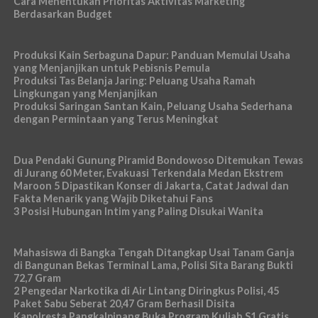
Cara Menentukan Prioritas Aktivitas Marketing
Berdasarkan Budget
Produksi Kain Serbaguna Dapur: Panduan Memulai Usaha
yang Menjanjikan untuk Pebisnis Pemula
Produksi Tas Belanja Jaring: Peluang Usaha Ramah
Lingkungan yang Menjanjikan
Produksi Saringan Santan Kain, Peluang Usaha Sederhana
dengan Permintaan yang Terus Meningkat
Dua Pendaki Gunung Piramid Bondowoso Ditemukan Tewas
di Jurang 60 Meter, Evakuasi Terkendala Medan Ekstrem
Maroon 5 Dipastikan Konser di Jakarta, Catat Jadwal dan
Fakta Menarik yang Wajib Diketahui Fans
3 Posisi Hubungan Intim yang Paling Disukai Wanita
Mahasiswa di Bangka Tengah Ditangkap Usai Tanam Ganja
di Bangunan Bekas Terminal Lama, Polisi Sita Barang Bukti
72,7 Gram
2 Pengedar Narkotika di Air Lintang Diringkus Polisi, 45
Paket Sabu Seberat 20,47 Gram Berhasil Disita
Kapolresta Pangkalpinang Buka Program Kuliah S1 Gratis,