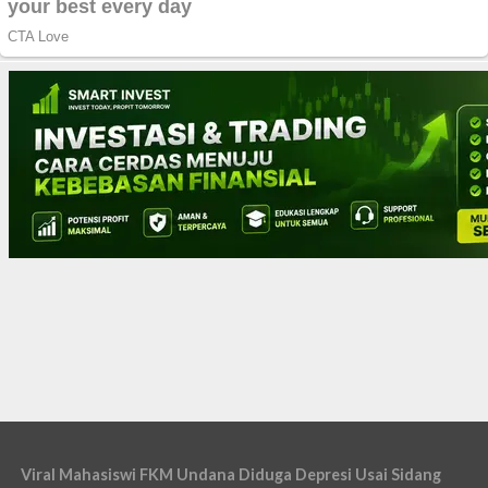
Viral Mahasiswi FKM Undana Diduga Depresi Usai Sidang