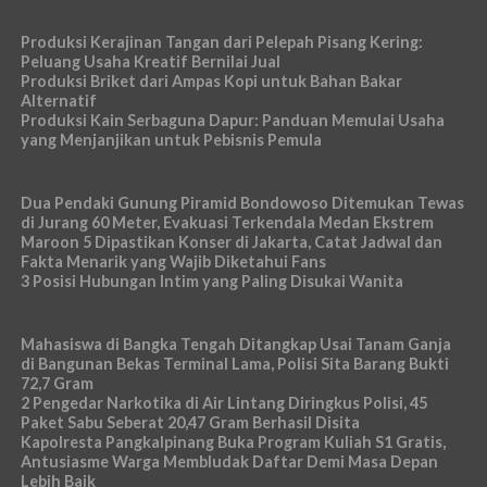
Produksi Kerajinan Tangan dari Pelepah Pisang Kering:
Peluang Usaha Kreatif Bernilai Jual
Produksi Briket dari Ampas Kopi untuk Bahan Bakar
Alternatif
Produksi Kain Serbaguna Dapur: Panduan Memulai Usaha
yang Menjanjikan untuk Pebisnis Pemula
Dua Pendaki Gunung Piramid Bondowoso Ditemukan Tewas
di Jurang 60 Meter, Evakuasi Terkendala Medan Ekstrem
Maroon 5 Dipastikan Konser di Jakarta, Catat Jadwal dan
Fakta Menarik yang Wajib Diketahui Fans
3 Posisi Hubungan Intim yang Paling Disukai Wanita
Mahasiswa di Bangka Tengah Ditangkap Usai Tanam Ganja
di Bangunan Bekas Terminal Lama, Polisi Sita Barang Bukti
72,7 Gram
2 Pengedar Narkotika di Air Lintang Diringkus Polisi, 45
Paket Sabu Seberat 20,47 Gram Berhasil Disita
Kapolresta Pangkalpinang Buka Program Kuliah S1 Gratis,
Antusiasme Warga Membludak Daftar Demi Masa Depan
Lebih Baik