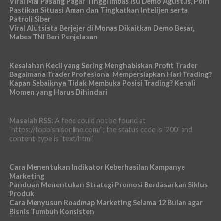
Viral Mal Pasang Pagar Tinggi Imbas Isu Demo Agustus, Polri
Pastikan Situasi Aman dan Tingkatkan Intelijen serta
Patroli Siber
Viral Alutsista Berjejer di Monas Dikaitkan Demo Besar,
Mabes TNI Beri Penjelasan
Kesalahan Kecil yang Sering Menghabiskan Profit Trader
Bagaimana Trader Profesional Mempersiapkan Hari Trading?
Kapan Sebaiknya Tidak Membuka Posisi Trading? Kenali
Momen yang Harus Dihindari
Masalah RSS:
A feed could not be found at
`https://topbisnisonline.com/`; the status code is `200` and
content-type is `text/html`
Cara Menentukan Indikator Keberhasilan Kampanye
Marketing
Panduan Menentukan Strategi Promosi Berdasarkan Siklus
Produk
Cara Menyusun Roadmap Marketing Selama 12 Bulan agar
Bisnis Tumbuh Konsisten