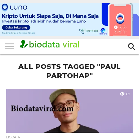
HOME
FILTER
KATEGORI
IKLAN
TERVIRAL
TRADING
KOMUNITAS
BERITA
BISNIS
LAINNYA
GRATIS
ALL POSTS TAGGED "PAUL
PARTOHAP"
69
BIODATA