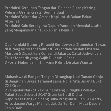
Produksi Kerajinan Tangan dari Pelepah Pisang Kering:
Peluang Usaha Kreatif Bernilai Jual
Produksi Briket dari Ampas Kopi untuk Bahan Bakar
Alternatif
Produksi Kain Serbaguna Dapur: Panduan Memulai Usaha
yang Menjanjikan untuk Pebisnis Pemula
Dua Pendaki Gunung Piramid Bondowoso Ditemukan Tewas
di Jurang 60 Meter, Evakuasi Terkendala Medan Ekstrem
Maroon 5 Dipastikan Konser di Jakarta, Catat Jadwal dan
Fakta Menarik yang Wajib Diketahui Fans
3 Posisi Hubungan Intim yang Paling Disukai Wanita
Mahasiswa di Bangka Tengah Ditangkap Usai Tanam Ganja
di Bangunan Bekas Terminal Lama, Polisi Sita Barang Bukti
72,7 Gram
2 Pengedar Narkotika di Air Lintang Diringkus Polisi, 45
Paket Sabu Seberat 20,47 Gram Berhasil Disita
Kapolresta Pangkalpinang Buka Program Kuliah S1 Gratis,
Antusiasme Warga Membludak Daftar Demi Masa Depan
Lebih Baik