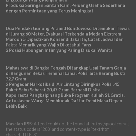
Produksi Saringan Santan Kain, Peluang Usaha Sederhana
dengan Permintaan yang Terus Meningkat
Dua Pendaki Gunung Piramid Bondowoso Ditemukan Tewas
di Jurang 60 Meter, Evakuasi Terkendala Medan Ekstrem
Maroon 5 Dipastikan Konser di Jakarta, Catat Jadwal dan
Fakta Menarik yang Wajib Diketahui Fans
3 Posisi Hubungan Intim yang Paling Disukai Wanita
Mahasiswa di Bangka Tengah Ditangkap Usai Tanam Ganja
di Bangunan Bekas Terminal Lama, Polisi Sita Barang Bukti
72,7 Gram
2 Pengedar Narkotika di Air Lintang Diringkus Polisi, 45
Paket Sabu Seberat 20,47 Gram Berhasil Disita
Kapolresta Pangkalpinang Buka Program Kuliah S1 Gratis,
Antusiasme Warga Membludak Daftar Demi Masa Depan
Lebih Baik
Masalah RSS:
A feed could not be found at `https://piool.com/`;
the status code is `200` and content-type is `text/html;
charset=UTF-8`