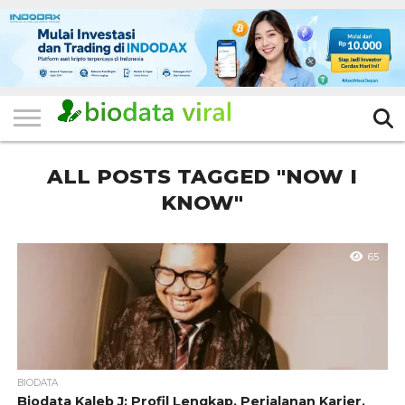
HOME
FILTER
KATEGORI
IKLAN
TERVIRAL
TRADING
KOMUNITAS
BERITA
BISNIS
LAINNYA
GRATIS
ALL POSTS TAGGED "NOW I
KNOW"
65
BIODATA
Biodata Kaleb J: Profil Lengkap, Perjalanan Karier,