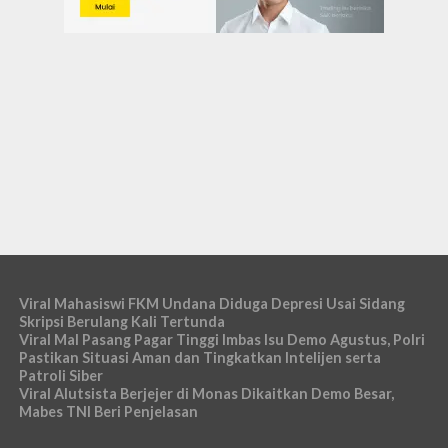
Viral Mahasiswi FKM Undana Diduga Depresi Usai Sidang
Skripsi Berulang Kali Tertunda
Viral Mal Pasang Pagar Tinggi Imbas Isu Demo Agustus, Polri
Pastikan Situasi Aman dan Tingkatkan Intelijen serta
Patroli Siber
Viral Alutsista Berjejer di Monas Dikaitkan Demo Besar,
Mabes TNI Beri Penjelasan