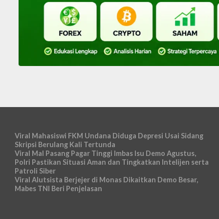
Viral Mahasiswi FKM Undana Diduga Depresi Usai Sidang
Skripsi Berulang Kali Tertunda
Viral Mal Pasang Pagar Tinggi Imbas Isu Demo Agustus,
Polri Pastikan Situasi Aman dan Tingkatkan Intelijen serta
Patroli Siber
Viral Alutsista Berjejer di Monas Dikaitkan Demo Besar,
Mabes TNI Beri Penjelasan