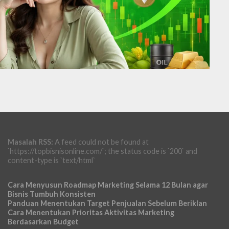
Masalah RSS:
A feed could not be found at
`https://topbisnisonline.com/`; the status code is `200` and
content-type is `text/html`
Cara Menyusun Roadmap Marketing Selama 12 Bulan agar
Bisnis Tumbuh Konsisten
Panduan Menentukan Target Penjualan Sebelum Beriklan
Cara Menentukan Prioritas Aktivitas Marketing
Berdasarkan Budget