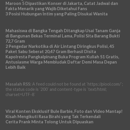
Maroon 5 Dipastikan Konser di Jakarta, Catat Jadwal dan
Fakta Menarik yang Wajib Diketahui Fans
3 Posisi Hubungan Intim yang Paling Disukai Wanita
Mahasiswa di Bangka Tengah Ditangkap Usai Tanam Ganja
di Bangunan Bekas Terminal Lama, Polisi Sita Barang Bukti
72,7 Gram
2 Pengedar Narkotika di Air Lintang Diringkus Polisi, 45
Paket Sabu Seberat 20,47 Gram Berhasil Disita
Kapolresta Pangkalpinang Buka Program Kuliah S1 Gratis,
Antusiasme Warga Membludak Daftar Demi Masa Depan
Lebih Baik
Masalah RSS:
A feed could not be found at `https://piool.com/`;
the status code is `200` and content-type is `text/html;
charset=UTF-8`
Viral Konten Eksklusif Bule Barbie, Foto dan Video Mantap!
Kisah Mengikuti Rasa Birahi yang Tak Terkendali
Cerita Prank Minta Tolong Untuk Dipuaskan