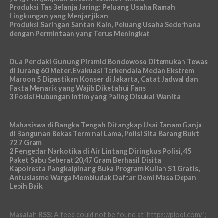
Produksi Tas Belanja Jaring: Peluang Usaha Ramah
Lingkungan yang Menjanjikan
Produksi Saringan Santan Kain, Peluang Usaha Sederhana
dengan Permintaan yang Terus Meningkat
Dua Pendaki Gunung Piramid Bondowoso Ditemukan Tewas
di Jurang 60 Meter, Evakuasi Terkendala Medan Ekstrem
Maroon 5 Dipastikan Konser di Jakarta, Catat Jadwal dan
Fakta Menarik yang Wajib Diketahui Fans
3 Posisi Hubungan Intim yang Paling Disukai Wanita
Mahasiswa di Bangka Tengah Ditangkap Usai Tanam Ganja
di Bangunan Bekas Terminal Lama, Polisi Sita Barang Bukti
72,7 Gram
2 Pengedar Narkotika di Air Lintang Diringkus Polisi, 45
Paket Sabu Seberat 20,47 Gram Berhasil Disita
Kapolresta Pangkalpinang Buka Program Kuliah S1 Gratis,
Antusiasme Warga Membludak Daftar Demi Masa Depan
Lebih Baik
Masalah RSS:
A feed could not be found at `https://piool.com/`;