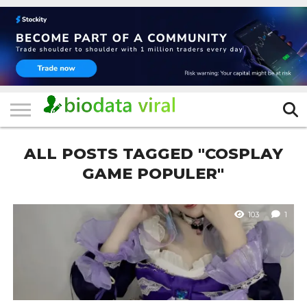
HOME
FILTER
KATEGORI
IKLAN
TERVIRAL
TRADING
KOMUNITAS
BERITA
BISNIS
LAINNYA
GRATIS
ALL POSTS TAGGED "COSPLAY
GAME POPULER"
103
1