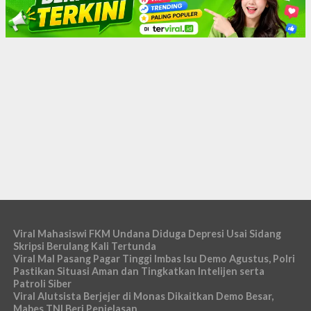
Viral Mahasiswi FKM Undana Diduga Depresi Usai Sidang
Skripsi Berulang Kali Tertunda
Viral Mal Pasang Pagar Tinggi Imbas Isu Demo Agustus, Polri
Pastikan Situasi Aman dan Tingkatkan Intelijen serta
Patroli Siber
Viral Alutsista Berjejer di Monas Dikaitkan Demo Besar,
Mabes TNI Beri Penjelasan